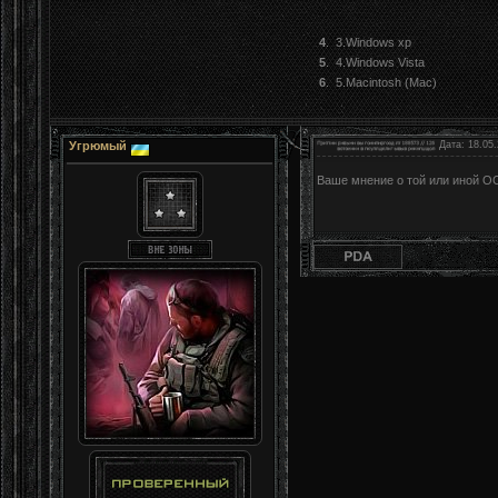
4
.
3.Windows xp
5
.
4.Windows Vista
6
.
5.Macintosh (Mac)
Угрюмый
Дата: 18.05.
Ваше мнение о той или иной ОС