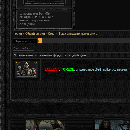
Пользователь №: 709
Регистрация: 09.03.2014
Звание: Подполковник
Сообщений: 143
Форум
»
Общий форум
»
Софт
»
Ваша операционная система
1
Страница
1
из
1
Пользователи, посетившие форум за текущий день
EXELENT
,
TOREXE
,
dniweebanoe1991
,
uolkerbo
,
negregr7