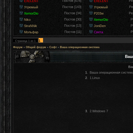
Постов [678]
Ре
EXELENT
EXELENT
Постов [143]
Ре
Угрюмый
Угрюмый
Постов [34]
Ре
XemorDio
P203w
Постов [30]
Р
Niko
XemorDio
Постов [13]
Р
StraNNik
JoniDen
Постов [11]
Р
Мольфар
Света
1
Страница
1
из
1
Форум
»
Общий форум
»
Софт
»
Ваша операционная система
Ваш
Ва
1
.
Ваша операционная систем
2
.
1.Linux
3
.
2.Windows 7