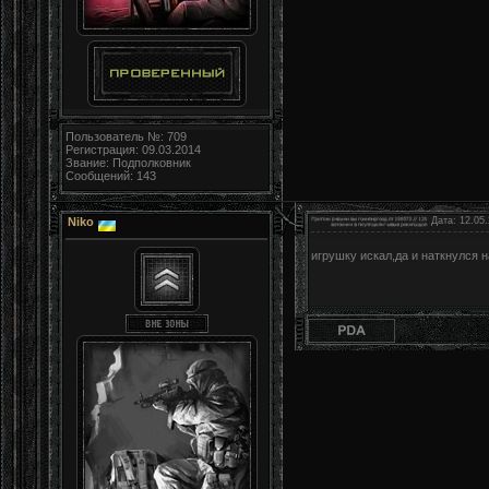
Пользователь №: 709
Регистрация: 09.03.2014
Звание: Подполковник
Сообщений: 143
Niko
Дата: 12.05.
игрушку искал,да и наткнулся н