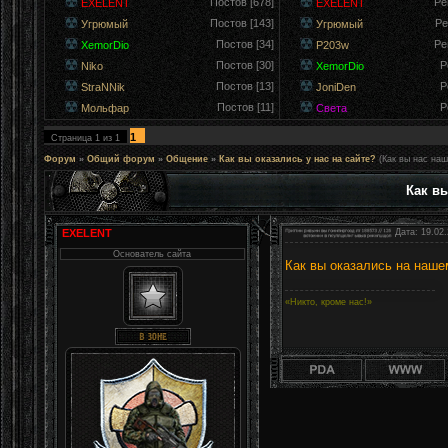
Постов [678]
Ре
EXELENT
EXELENT
Постов [143]
Ре
Угрюмый
Угрюмый
Постов [34]
Ре
XemorDio
P203w
Постов [30]
Р
Niko
XemorDio
Постов [13]
Р
StraNNik
JoniDen
Постов [11]
Р
Мольфар
Света
1
Страница
1
из
1
Форум
»
Общий форум
»
Общение
»
Как вы оказались у нас на сайте?
(Как вы нас наш
Как вы
EXELENT
Дата: 19.02.
Основатель сайта
Как вы оказались на наше
«Никто, кроме нас!»