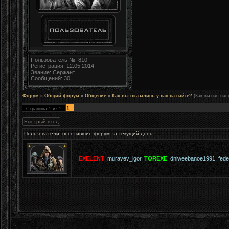
Пользователь №: 810
Регистрация: 12.05.2014
Звание: Сержант
Сообщений: 30
Форум
»
Общий форум
»
Общение
»
Как вы оказались у нас на сайте?
(Как вы нас наш
1
Страница
1
из
1
Пользователи, посетившие форум за текущий день
EXELENT
,
muravev_igor
,
TOREXE
,
dniweebanoe1991
,
fed