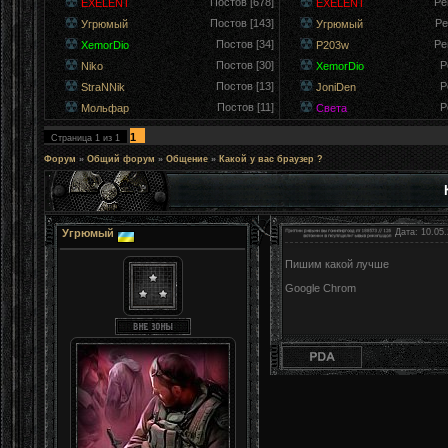
Постов [678]
Ре
EXELENT
EXELENT
Постов [143]
Ре
Угрюмый
Угрюмый
Постов [34]
Ре
XemorDio
P203w
Постов [30]
Р
Niko
XemorDio
Постов [13]
Р
StraNNik
JoniDen
Постов [11]
Р
Мольфар
Света
1
Страница
1
из
1
Форум
»
Общий форум
»
Общение
»
Какой у вас браузер ?
Угрюмый
Дата: 10.05.
Пишим какой лучше
Google Chrom