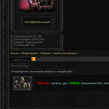
Пользователь №: 709
Регистрация: 09.03.2014
Звание: Подполковник
Сообщений: 143
Форум
»
Общий форум
»
Общение
»
Какой у вас браузер ?
1
Страница
1
из
1
Пользователи, посетившие форум за текущий день
EXELENT
,
muravev_igor
,
TOREXE
,
dniweebanoe1991
,
fed