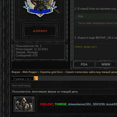
2. В новый блок вставляем код:
Код
Гость вам запрещен показ код
3. Ищем в коде $MYINF_X$ и з
Пользователь №: 1
«Никто, кроме нас!»
Регистрация: 11.10.2012
Звание: Легенда
Сообщений: 678
Форум
»
Web Раздел
»
Скрипты для Ucoz
»
Скрипт статистики сайта под темный диза
1
Страница
1
из
1
Пользователи, посетившие форум за текущий день
EXELENT
,
TOREXE
,
dniweebanoe1991
,
SER3299
,
lesiukB