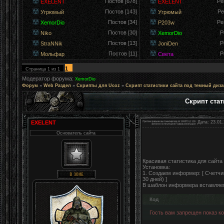
Постов [678]
Ре
EXELENT
EXELENT
Постов [143]
Ре
Угрюмый
Угрюмый
Постов [34]
Ре
XemorDio
P203w
Постов [30]
Р
Niko
XemorDio
Постов [13]
Р
StraNNik
JoniDen
Постов [11]
Р
Мольфар
Света
1
Страница
1
из
1
Модератор форума:
XemorDio
Форум
»
Web Раздел
»
Скрипты для Ucoz
»
Скрипт статистики сайта под темный диза
Скрипт стат
EXELENT
Дата: 23.01.
Основатель сайта
Красивая статистика для сайта
Установка:
1. Создаем информер: [ Счетчик
30 дней) ]
В шаблон информера вставляем
Код
Гость вам запрещен показ код