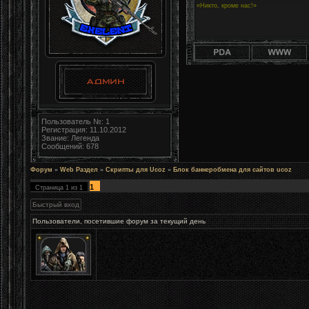
«Никто, кроме нас!»
Пользователь №: 1
Регистрация: 11.10.2012
Звание: Легенда
Сообщений: 678
Форум
»
Web Раздел
»
Скрипты для Ucoz
»
Блок баннеробмена для сайтов ucoz
1
Страница
1
из
1
Пользователи, посетившие форум за текущий день