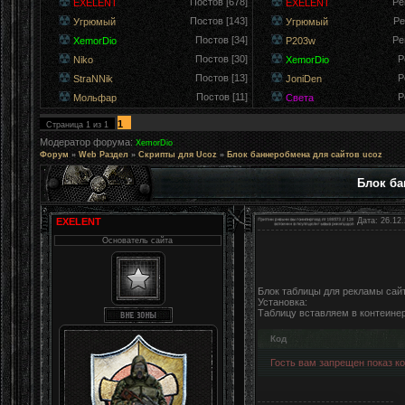
Постов [678]
Ре
EXELENT
EXELENT
Постов [143]
Ре
Угрюмый
Угрюмый
Постов [34]
Ре
XemorDio
P203w
Постов [30]
Р
Niko
XemorDio
Постов [13]
Р
StraNNik
JoniDen
Постов [11]
Р
Мольфар
Света
1
Страница
1
из
1
Модератор форума:
XemorDio
Форум
»
Web Раздел
»
Скрипты для Ucoz
»
Блок баннеробмена для сайтов ucoz
Блок ба
EXELENT
Дата: 26.12.
Основатель сайта
Блок таблицы для рекламы сайт
Установка:
Таблицу вставляем в контеинер
Код
Гость вам запрещен показ код