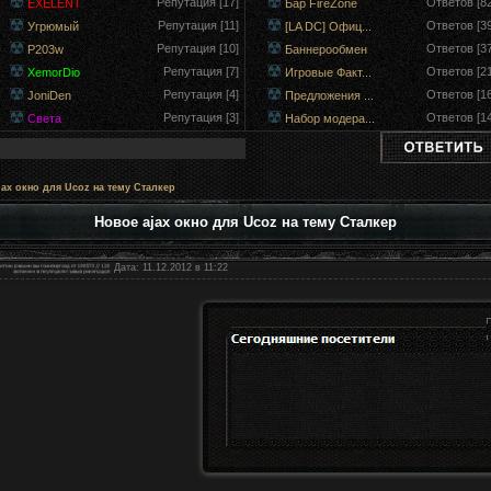
Репутация [17]
Ответов [82
EXELENT
Бар FireZone
Репутация [11]
Ответов [39
Угрюмый
[LA DC] Офиц...
Репутация [10]
Ответов [37
P203w
Баннерообмен
Репутация [7]
Ответов [21
XemorDio
Игровые Факт...
Репутация [4]
Ответов [16
JoniDen
Предложения ...
Репутация [3]
Ответов [14
Света
Набор модера...
ax окно для Ucoz на тему Сталкер
Новое ajax окно для Ucoz на тему Сталкер
Дата: 11.12.2012 в 11:22