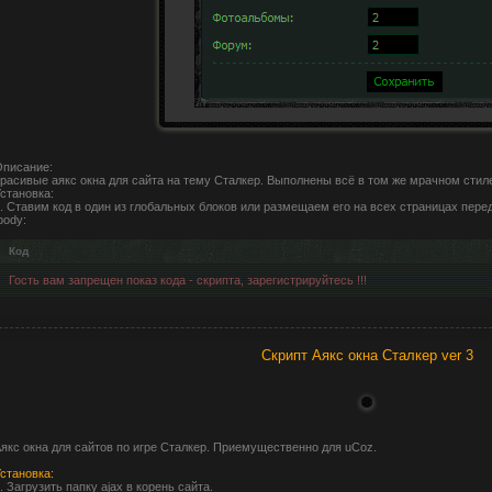
писание:
расивые аякс окна для сайта на тему Сталкер. Выполнены всё в том же мрачном стиле,
становка:
. Ставим код в один из глобальных блоков или размещаем его на всех страницах пере
body:
Код
Гость вам запрещен показ кода - скрипта, зарегистрируйтесь !!!
Скрипт Аякс окна Сталкер ver 3
якс окна для сайтов по игре Сталкер. Приемущественно для uCoz.
становка:
. Загрузить папку ajax в корень сайта.