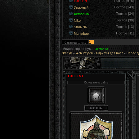
Постов [678]
EXELENT
Постов [143]
Угрюмый
Постов [34]
XemorDio
Постов [30]
Niko
Постов [13]
StraNNik
Постов [11]
Мольфар
1
Страница
1
из
1
Модератор форума:
XemorDio
Форум
»
Web Раздел
»
Скрипты для Ucoz
»
Новое aj
EXELENT
Основатель сайта