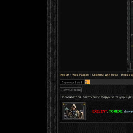
2
И
«
Форум
»
Web Раздел
»
Скрипты для Ucoz
»
Новое aj
1
Страница
1
из
1
Пользователи, посетившие форум за текущий де
EXELENT
,
TOREXE
,
dniwe