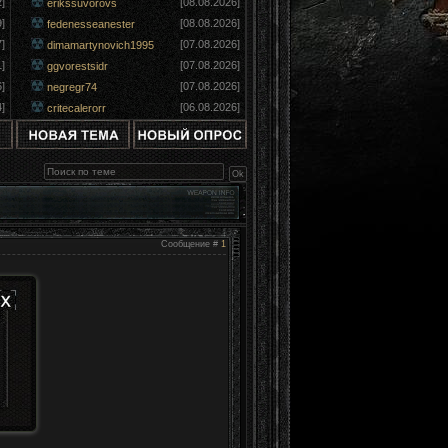
]
[08.08.2026]
erikssuvorovs
]
[08.08.2026]
fedenesseanester
]
[07.08.2026]
dimamartynovich1995
]
[07.08.2026]
ggvorestsidr
]
[07.08.2026]
negregr74
]
[06.08.2026]
critecalerorr
Сообщение #
1