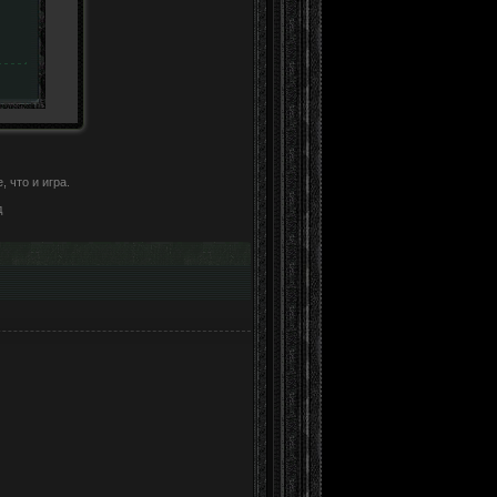
 что и игра.
д