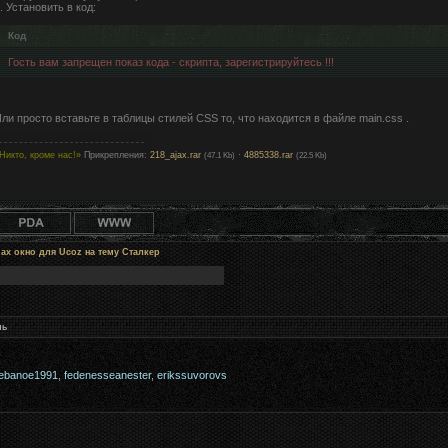
. Установить в код:
Код
Гость вам запрещен показ кода - скрипта, зарегистрируйтесь !!!
ли просто вставьте в таблицы стилей CSS то, что находится в файле main.css .
Никто, кроме нас!»
Прикрепления:
218_ajax.rar
·
4885338.rar
(47.1 Kb)
(22.5 Kb)
ax окно для Ucoz на тему Сталкер
нь
ebanoe1991
,
fedenesseanester
,
erikssuvorovs