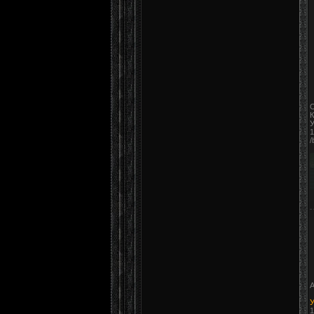
О
К
У
1
/
А
У
1