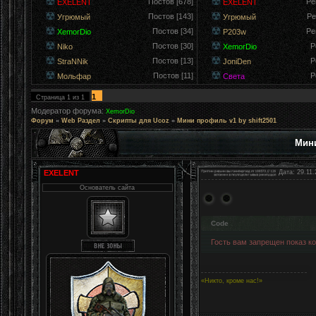
Постов [678]
Ре
EXELENT
EXELENT
Постов [143]
Ре
Угрюмый
Угрюмый
Постов [34]
Ре
XemorDio
P203w
Постов [30]
Р
Niko
XemorDio
Постов [13]
Р
StraNNik
JoniDen
Постов [11]
Р
Мольфар
Света
1
Страница
1
из
1
Модератор форума:
XemorDio
Форум
»
Web Раздел
»
Скрипты для Ucoz
»
Мини профиль v1 by shift2501
Мини
EXELENT
Дата: 29.11.
Основатель сайта
Code
Гость вам запрещен показ код
«Никто, кроме нас!»