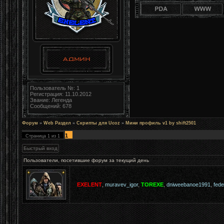
Пользователь №: 1
Регистрация: 11.10.2012
Звание: Легенда
Сообщений: 678
Форум
»
Web Раздел
»
Скрипты для Ucoz
»
Мини профиль v1 by shift2501
1
Страница
1
из
1
Пользователи, посетившие форум за текущий день
EXELENT
,
muravev_igor
,
TOREXE
,
dniweebanoe1991
,
fed