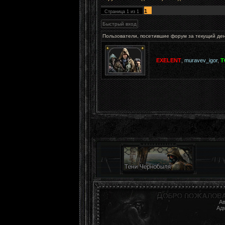
1
Страница
1
из
1
Пользователи, посетившие форум за текущий де
EXELENT
,
muravev_igor
,
T
Ав
Ад