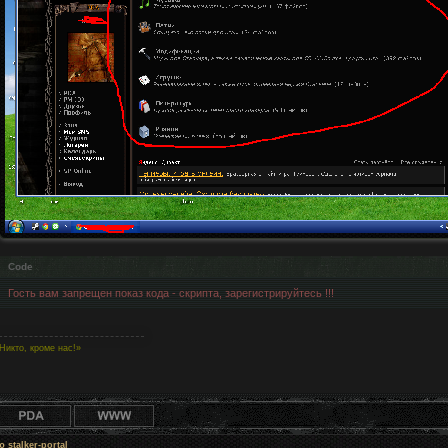
Code
Гость вам запрещен показ кода - скрипта, зарегистрируйтесь !!!
Никто, кроме нас!»
 stalker-portal