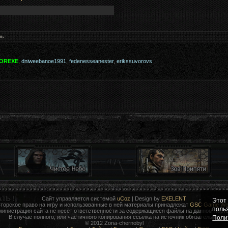
нь
OREXE
,
dniweebanoe1991
,
fedenesseanester
,
erikssuvorovs
Сайт управляется системой
uCoz
| Design by
EXELENT
Этот
торское право на игру и использованные в ней материалы принадлежат
GSC Game Wor
поль
министрация сайта не несёт ответственности за содержащиеся файлы на данном порта
В случае полного, или частичного копирования ссылка на источник обязательна!
Поли
© 2012 Zona-chernobyl