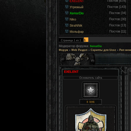
Постов [678]
EXELENT
Постов [143]
Угрюмый
Постов [34]
XemorDio
Постов [30]
Niko
Постов [13]
StraNNik
Постов [11]
Мольфар
1
Страница
1
из
1
Модератор форума:
XemorDio
Форум
»
Web Раздел
»
Скрипты для Ucoz
»
Рип меню
EXELENT
Основатель сайта