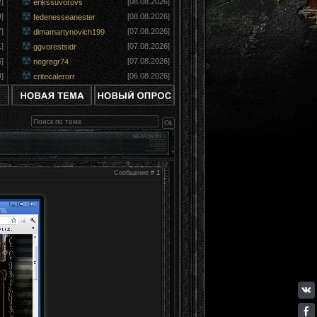
]
[08.08.2026]
erikssuvorovs
]
[08.08.2026]
fedenesseanester
]
[07.08.2026]
dimamartynovich199
]
[07.08.2026]
ggvorestsidr
]
[07.08.2026]
negregr74
]
[06.08.2026]
critecalerorr
Сообщение #
1