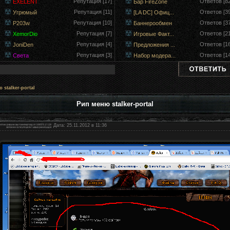
Репутация [17]
Ответов [82
EXELENT
Бар FireZone
Репутация [11]
Ответов [39
Угрюмый
[LA DC] Офиц...
Репутация [10]
Ответов [37
P203w
Баннерообмен
Репутация [7]
Ответов [21
XemorDio
Игровые Факт...
Репутация [4]
Ответов [16
JoniDen
Предложения ...
Репутация [3]
Ответов [14
Света
Набор модера...
 stalker-portal
Рип меню stalker-portal
Дата: 25.11.2012 в 11:36