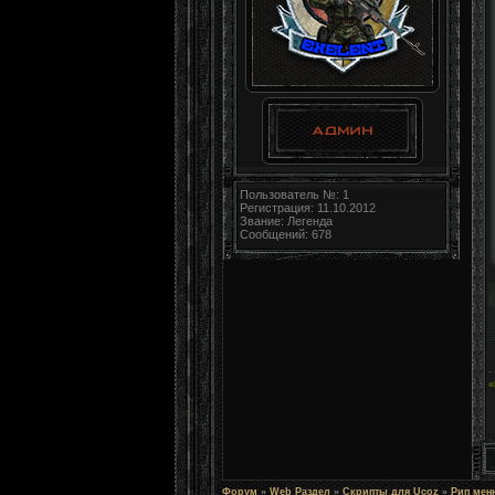
Пользователь №: 1
Регистрация: 11.10.2012
Звание: Легенда
Сообщений: 678
«
Форум
»
Web Раздел
»
Скрипты для Ucoz
»
Рип меню