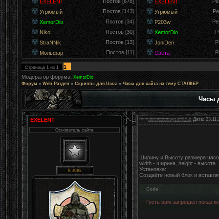
Постов [678]
Ре
EXELENT
EXELENT
Постов [143]
Ре
Угрюмый
Угрюмый
Постов [34]
Ре
XemorDio
P203w
Постов [30]
Р
Niko
XemorDio
Постов [13]
Р
StraNNik
JoniDen
Постов [11]
Р
Мольфар
Света
1
Страница
1
из
1
Модератор форума:
XemorDio
Форум
»
Web Раздел
»
Скрипты для Ucoz
»
Часы для сайта на тему СТАЛКЕР
Часы 
EXELENT
Дата: 23.11.
Основатель сайта
Ширину и Высоту размера часов 
width - ширина, height - высота
Установка:
Создаёте новый блок и вставляе
Code
Гость вам запрещен показ код