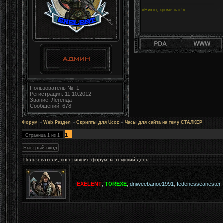
«Никто, кроме нас!»
Пользователь №: 1
Регистрация: 11.10.2012
Звание: Легенда
Сообщений: 678
Форум
»
Web Раздел
»
Скрипты для Ucoz
»
Часы для сайта на тему СТАЛКЕР
1
Страница
1
из
1
Пользователи, посетившие форум за текущий день
EXELENT
,
TOREXE
,
dniweebanoe1991
,
fedenesseanester
,