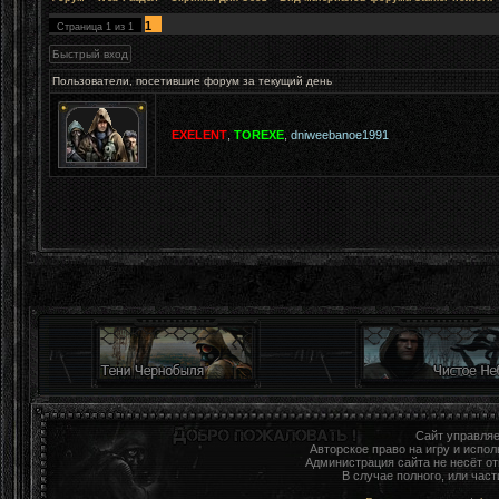
1
Страница
1
из
1
Пользователи, посетившие форум за текущий день
EXELENT
,
TOREXE
,
dniweebanoe1991
Сайт управля
Авторское право на игру и исп
Администрация сайта не несёт о
В случае полного, или час