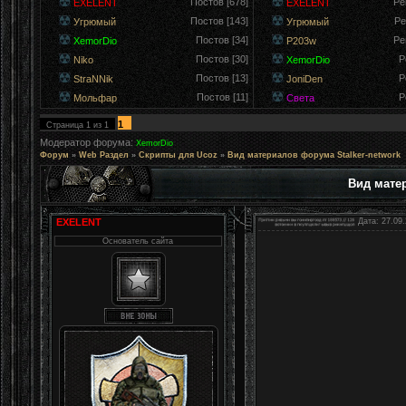
Постов [678]
Ре
EXELENT
EXELENT
Постов [143]
Ре
Угрюмый
Угрюмый
Постов [34]
Ре
XemorDio
P203w
Постов [30]
Р
Niko
XemorDio
Постов [13]
Р
StraNNik
JoniDen
Постов [11]
Р
Мольфар
Света
1
Страница
1
из
1
Модератор форума:
XemorDio
Форум
»
Web Раздел
»
Скрипты для Ucoz
»
Вид материалов форума Stalker-network
Вид матер
EXELENT
Дата: 27.09.
Основатель сайта