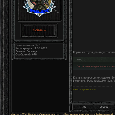
Пользователь №: 1
Регистрация: 11.10.2012
Звание: Легенда
Картинки групп, ранга устанав
Сообщений: 678
Код
Гость вам запрещен показ код
Глупых вопросов не задаем. Ес
Источник: PassageStalker.3dn.R
«Никто, кроме нас!»
Форум
»
Web Раздел
»
Скрипты для Ucoz
»
Вид материалов форума Stalker-network