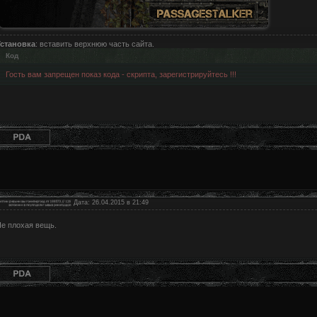
Установка
: вставить верхнюю часть сайта.
Код
Гость вам запрещен показ кода - скрипта, зарегистрируйтесь !!!
Дата: 26.04.2015 в 21:49
е плохая вещь.