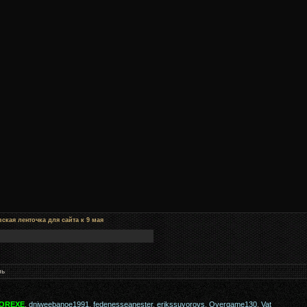
ская ленточка для сайта к 9 мая
нь
OREXE
,
dniweebanoe1991
,
fedenesseanester
,
erikssuvorovs
,
Overgame130
,
Vat