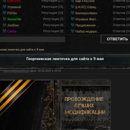
Репутация [17]
Ответов [82
EXELENT
Бар FireZone
Репутация [11]
Ответов [39
Угрюмый
[LA DC] Офиц...
Репутация [10]
Ответов [37
P203w
Баннерообмен
Репутация [7]
Ответов [21
XemorDio
Игровые Факт...
Репутация [4]
Ответов [16
JoniDen
Предложения ...
Репутация [3]
Ответов [14
Света
Набор модера...
ская ленточка для сайта к 9 мая
Георгиевская ленточка для сайта к 9 мая
Дата: 19.04.2015 в 16:53