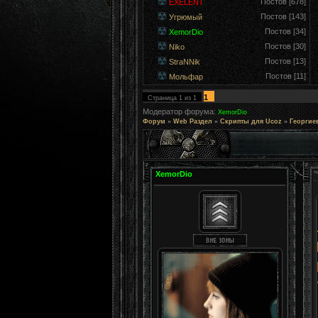
Постов [678]
EXELENT
Постов [143]
Угрюмый
Постов [34]
XemorDio
Постов [30]
Niko
Постов [13]
StraNNik
Постов [11]
Мольфар
1
Страница
1
из
1
Модератор форума:
XemorDio
Форум
»
Web Раздел
»
Скрипты для Ucoz
»
Георгиев
XemorDio