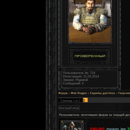
Пользователь №: 724
Регистрация: 21.03.2014
Звание: Рядовой
Сообщений: 4
Форум
»
Web Раздел
»
Скрипты для Ucoz
»
Георгиев
1
Страница
1
из
1
Пользователи, посетившие форум за текущий де
EXELENT
,
muravev_igor
,
T