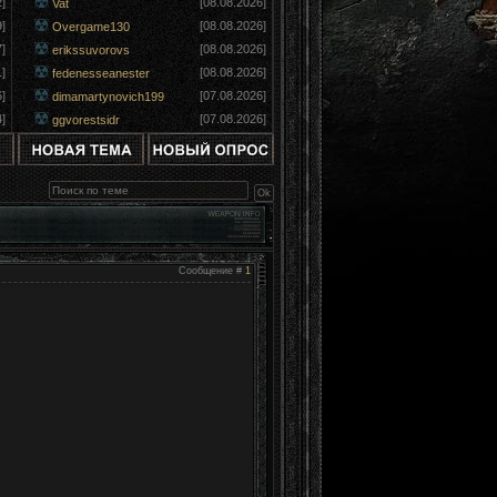
]
[08.08.2026]
Vat
]
[08.08.2026]
Overgame130
]
[08.08.2026]
erikssuvorovs
]
[08.08.2026]
fedenesseanester
]
[07.08.2026]
dimamartynovich199
]
[07.08.2026]
ggvorestsidr
Сообщение #
1