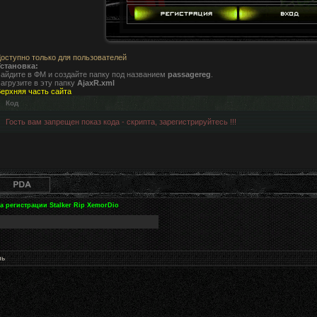
оступно только для пользователей
становка:
айдите в ФМ и создайте папку под названием
passagereg
.
агрузите в эту папку
AjaxR.xml
ерхняя часть сайта
Код
Гость вам запрещен показ кода - скрипта, зарегистрируйтесь !!!
а регистрации Stalker Rip XemorDio
нь