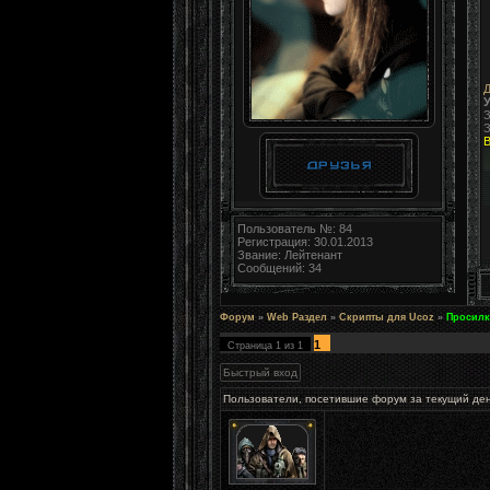
Д
У
З
З
В
Пользователь №: 84
Регистрация: 30.01.2013
Звание: Лейтенант
Сообщений: 34
Форум
»
Web Раздел
»
Скрипты для Ucoz
»
Просилк
1
Страница
1
из
1
Пользователи, посетившие форум за текущий де