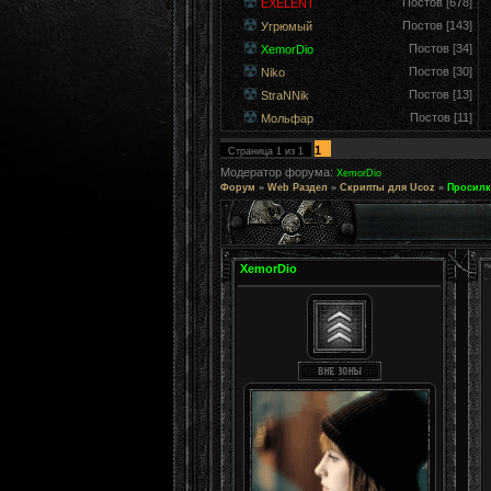
Постов [678]
EXELENT
Постов [143]
Угрюмый
Постов [34]
XemorDio
Постов [30]
Niko
Постов [13]
StraNNik
Постов [11]
Мольфар
1
Страница
1
из
1
Модератор форума:
XemorDio
Форум
»
Web Раздел
»
Скрипты для Ucoz
»
Просилк
XemorDio