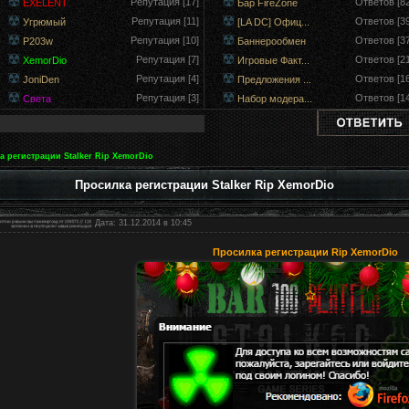
Репутация [17]
Ответов [82
EXELENT
Бар FireZone
Репутация [11]
Ответов [39
Угрюмый
[LA DC] Офиц...
Репутация [10]
Ответов [37
P203w
Баннерообмен
Репутация [7]
Ответов [21
XemorDio
Игровые Факт...
Репутация [4]
Ответов [16
JoniDen
Предложения ...
Репутация [3]
Ответов [14
Света
Набор модера...
а регистрации Stalker Rip XemorDio
Просилка регистрации Stalker Rip XemorDio
Дата: 31.12.2014 в 10:45
Просилка регистрации Rip XemorDio