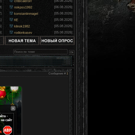
]
[06.08.2026]
critecalerorr
]
[06.08.2026]
nokpss1992
]
[05.08.2026]
konstantinmagel
]
[05.08.2026]
КЕ
]
[05.08.2026]
klinok1982
]
[05.08.2026]
rodionkasev
Сообщение #
1