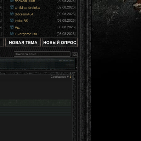
]
[09.08.2026]
dadkaar2008
]
[09.08.2026]
tchikinandreicka
]
[09.08.2026]
didcraim454
]
[09.08.2026]
lesiukBS
]
[08.08.2026]
Vat
]
[08.08.2026]
Overgame130
Сообщение #
1