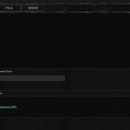
няя Елка
нь
ebanoe1991