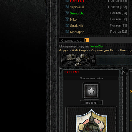
Постов [678]
EXELENT
Постов [143]
Угрюмый
Постов [34]
XemorDio
Постов [30]
Niko
Постов [13]
StraNNik
Постов [11]
Мольфар
1
Страница
1
из
1
Модератор форума:
XemorDio
Форум
»
Web Раздел
»
Скрипты для Ucoz
»
Новогод
EXELENT
Основатель сайта
У
«