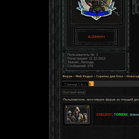
Пользователь №: 1
Регистрация: 11.10.2012
Звание: Легенда
Сообщений: 678
Форум
»
Web Раздел
»
Скрипты для Ucoz
»
Новогод
1
Страница
1
из
1
Пользователи, посетившие форум за текущий де
EXELENT
,
TOREXE
,
dniwe