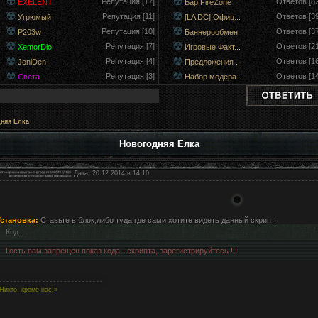
Репутация [17]
Ответов [82
EXELENT
Бар FireZone
Репутация [11]
Ответов [39
Угрюмый
[LA DC] Офиц...
Репутация [10]
Ответов [37
P203w
Баннерообмен
Репутация [7]
Ответов [21
XemorDio
Игровые Факт...
Репутация [4]
Ответов [16
JoniDen
Предложения ...
Репутация [3]
Ответов [14
Света
Набор модера...
няя Елка
Новогодняя Елка
Дата: 20.12.2014 в 14:10
становка:
Ставьте в блок,либо туда где сами хотите видеть данный скрипт.
Код
Гость вам запрещен показ кода - скрипта, зарегистрируйтесь !!!
Никто, кроме нас!»