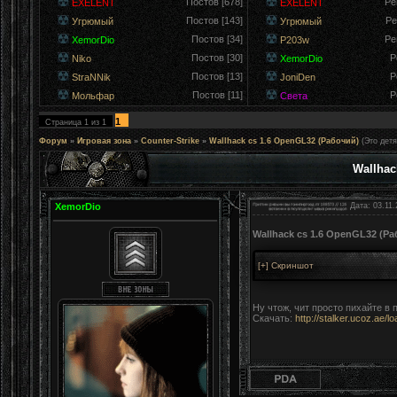
Постов [678]
Ре
EXELENT
EXELENT
Постов [143]
Ре
Угрюмый
Угрюмый
Постов [34]
Ре
XemorDio
P203w
Постов [30]
Р
Niko
XemorDio
Постов [13]
Р
StraNNik
JoniDen
Постов [11]
Р
Мольфар
Света
1
Страница
1
из
1
Форум
»
Игровая зона
»
Counter-Strike
»
Wallhack cs 1.6 OpenGL32 (Рабочий)
(Это детя
Wallhac
XemorDio
Дата: 03.11.
Wallhack cs 1.6 OpenGL32 (Р
Ну чтож, чит просто пихайте в 
Скачать:
http://stalker.ucoz.ae/l