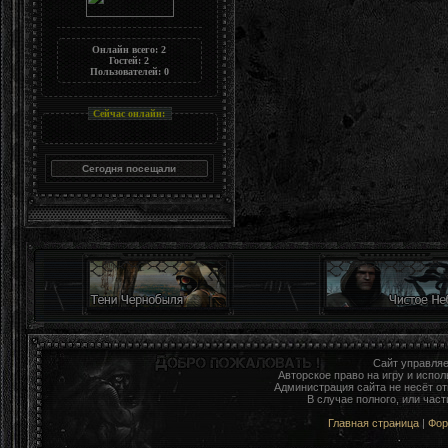
Онлайн всего:
2
Гостей:
2
Пользователей:
0
Сейчас онлайн:
Сайт управля
Авторское право на игру и исп
Администрация сайта не несёт о
В случае полного, или час
Главная страница
|
Фо