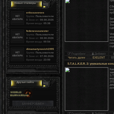
пре
Новые сталкеры
Сб
отс
пуб
erikssuvorovs
Группа:
Пользователи
Se
В Зоне от:
08.08.2026
(ка
Время входа:
05:38
Зо
сде
fedenesseanester
Vo
Группа:
Пользователи
игр
В Зоне от:
08.08.2026
поч
Время входа:
00:54
сюж
сц
dimamartynovich1995
Группа:
Пользователи
Подробнее
Добавил
В Зоне от:
07.08.2026
Читать далее
EXELENT
0
Время входа:
23:50
S.T.A.L.K.E.R. 2: уникальные ко
Ка
зав
S.T
вид
20
Друзья сайта
дир
рук
Подробнее
Добавил