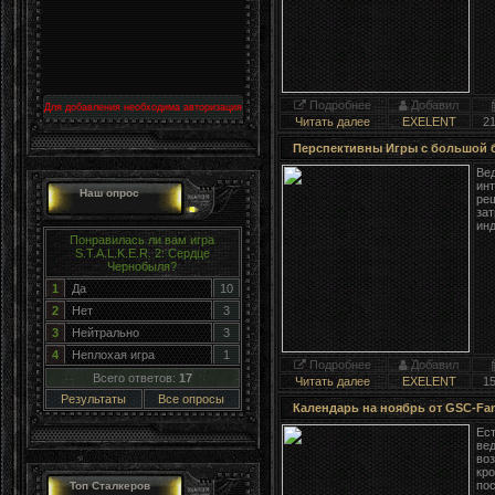
Подробнее
Добавил
Для добавления необходима авторизация
Читать далее
EXELENT
2
Перспективны Игры с большой 
Ве
инт
Наш опрос
реш
зат
инд
Понравилась ли вам игра
S.T.A.L.K.E.R. 2: Сердце
Чернобыля?
1
Да
10
2
Нет
3
3
Нейтрально
3
4
Неплохая игра
1
Подробнее
Добавил
Всего ответов:
17
Читать далее
EXELENT
1
Результаты
Все опросы
Календарь на ноябрь от GSC-Fa
Ест
вед
воз
кро
пос
Топ Сталкеров