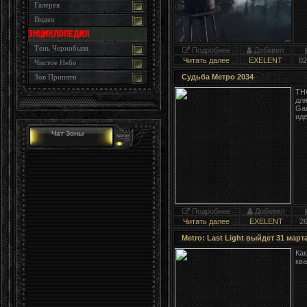
Галерея
Видео
Тень Чернобыля
Подробнее
Добавил
Читать далее
EXELENT
02
Чистое Небо
Судьба Метро 2034
Зов Припяти
THQ
для
Gam
иде
Чат Зоны
Подробнее
Добавил
Читать далее
EXELENT
2
Metro: Last Light выйдет 31 март
Как
ква