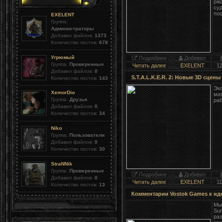
ржа
суд
пос
EXELENT
Группа:
Администраторы
Добавил файлов:
1373
Количество постов:
678
Угрюмый
Подробнее
Добавил
Группа:
Проверенные
Читать далее
EXELENT
1
Добавил файлов:
0
S.T.A.L.K.E.R. 2: Новые 3D сцен
Количество постов:
143
Экс
XemorDio
мат
Группа:
Друзья
ра
Добавил файлов:
0
Количество постов:
34
Niko
Группа:
Пользователи
Добавил файлов:
0
Количество постов:
30
StraNNik
Группа:
Проверенные
Подробнее
Добавил
Добавил файлов:
0
Читать далее
EXELENT
11
Количество постов:
13
Комментарии Vostok Games к иде
Мы 
Sur
раз