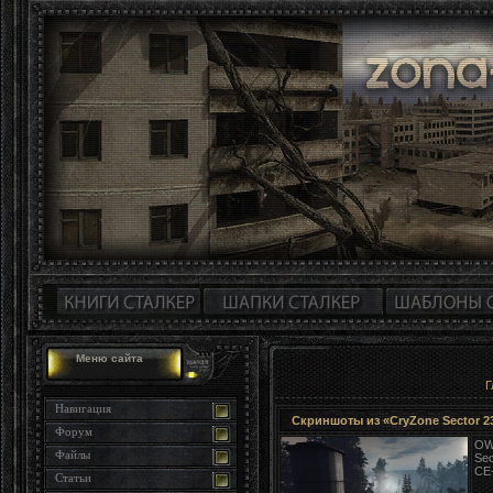
Меню сайта
Г
Навигация
Скриншоты из «CryZone Sector 2
Форум
OW
Файлы
Sec
CE-
Статьи