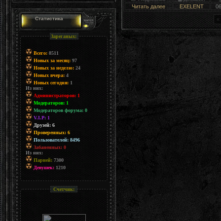
Читать далее
EXELENT
0
Статистика
«
Зареганых:
Всего:
8511
Новых за месяц:
97
Новых за неделю:
24
Новых вчера:
4
Новых сегодня:
1
Из них:
Администраторов: 1
Модераторов: 1
Модераторов форума: 0
V.I.P: 1
Друзей: 6
Проверенных: 6
Пользователей: 8496
Забаненных: 0
Из них:
Парней:
7300
Девушек:
1210
Счетчик: