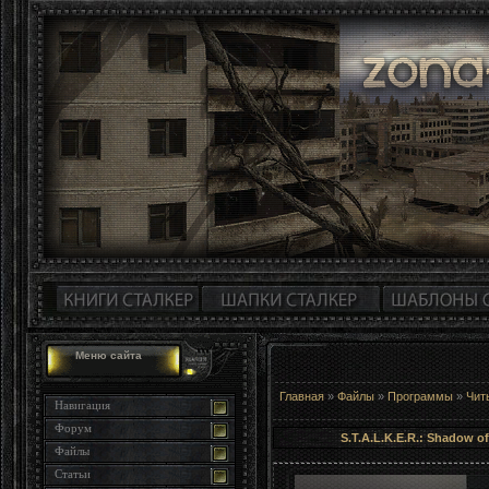
Меню сайта
Главная
»
Файлы
»
Программы
»
Чит
Навигация
Форум
S.T.A.L.K.E.R.: Shadow o
Файлы
Статьи