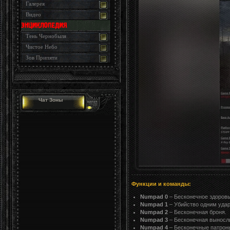
Галерея
Видео
Тень Чернобыля
Чистое Небо
Зов Припяти
Чат Зоны
Функции и команды:
Numpad 0
– Бесконечное здоровь
Numpad 1
– Убийство одним уда
Numpad 2
– Бесконечная броня.
Numpad 3
– Бесконечная выносл
Numpad 4
– Бесконечные патрон