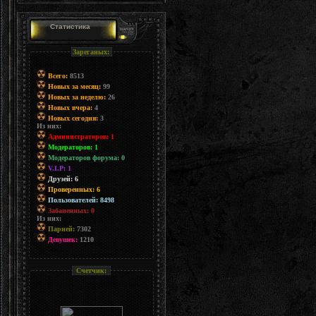
Статистика
Зареганых:
Всего:
8513
Новых за месяц:
99
Новых за неделю:
26
Новых вчера:
4
Новых сегодня:
3
Из них:
Администраторов: 1
Модераторов: 1
Модераторов форума: 0
V.I.P: 1
Друзей: 6
Проверенных: 6
Пользователей: 8498
Забаненных: 0
Из них:
Парней:
7302
Девушек:
1210
Счетчик: