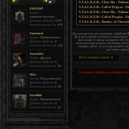
S.T.A.L.K.E.R.: Clear Sky - Enhanc
S.T.A.L.K.E.R.: Call of Pripyat - E
EXELENT
S.T.A.L.K.E.R.: Clear Sky - Enhan
Группа:
Администраторы
S.T.A.L.K.E.R.: Call of Prypiat -
Добавил файлов:
1373
S.T.A.L.K.E.R.: Shadow of Cherno
Количество постов:
678
Угрюмый
Вы находитесь на странице с файлом
S
[1.1.1]
который относится к категории
Группа:
Проверенные
причинам то сразу напишите об эт
Добавил файлов:
0
поможем вам решить проблему. Боль
Количество постов:
143
сервер сайта, то есть вы можете к
доступна, дума
XemorDio
Всего комментариев
:
0
Группа:
Друзья
Добавил файлов:
0
Количество постов:
34
Скачивать файлы и оставлять ко
Niko
Группа:
Пользователи
Добавил файлов:
0
Количество постов:
30
StraNNik
Группа:
Проверенные
Добавил файлов:
0
Количество постов:
13