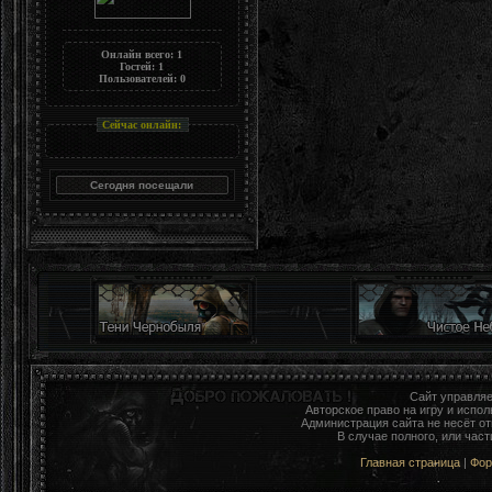
Онлайн всего:
1
Гостей:
1
Пользователей:
0
Сейчас онлайн:
Сайт управля
Авторское право на игру и исп
Администрация сайта не несёт о
В случае полного, или час
Главная страница
|
Фо