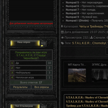
Numpad 5
– Нет перезарядки.
Numpad 6
– Прочность снаряжен
Numpad 7
– Нет голода.
Numpad 8
– Нет кровотечения.
Numpad 9
– Нулевой вес.
Numpad / (Divide)
– Получить 100
Для добавления необходима авторизация
Категория
:
Читы и Трейнеры ТЧ
Дата добавления
: 23.07.2025 |
Просмотров
: 232 |
Скачали
: 
Наш опрос
Теги
:
S.T.A.L.K.E.R.:
,
Chornobyl
,
Понравилась ли вам игра
S.T.A.L.K.E.R. 2: Сердце
Чернобыля?
1
Да
10
МП Карта Тё...
ЗГРЛС Дуга ..
2
Нет
3
3
Нейтрально
3
4
Неплохая игра
1
Всего ответов:
17
Результаты
Все опросы
S.T.A.L.K.E.R.: Shadow of Chernob
S.T.A.L.K.E.R.: Shadow of Chorno
Трейнер для S.T.A.L.K.E.R.: Shado
Топ Сталкеров