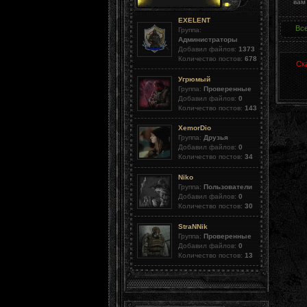
вам
EXELENT
Вс
Группа:
Администраторы
Добавил файлов:
1373
Количество постов:
678
Ск
Угрюмый
Группа:
Проверенные
Добавил файлов:
0
Количество постов:
143
XemorDio
Группа:
Друзья
Добавил файлов:
0
Количество постов:
34
Niko
Группа:
Пользователи
Добавил файлов:
0
Количество постов:
30
StraNNik
Группа:
Проверенные
Добавил файлов:
0
Количество постов:
13