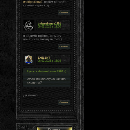
изображений
, потом вставить
ссылку через img
Ответить
dniweebanoe1991
08.02.2026 в
13:30
я видимо тормоз, не могу
понять как закинуть фото(
Ответить
EXELENT
08.02.2026 в
13:19
Цитата
dniweebanoe1991
(
)
сюда можно скрин как то
скинуть?
Да можно.
Ответить
Галерея