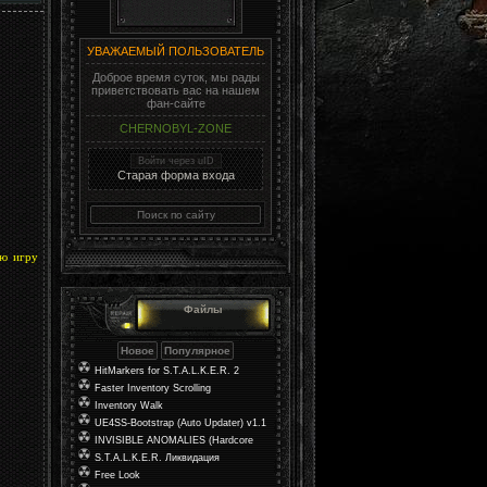
УВАЖАЕМЫЙ ПОЛЬЗОВАТЕЛЬ
Доброе время суток, мы рады
приветствовать вас на нашем
фан-сайте
CHERNOBYL-ZONE
Войти через uID
Старая форма входа
ую игру
Файлы
HitMarkers for S.T.A.L.K.E.R. 2
Faster Inventory Scrolling
Inventory Walk
UE4SS-Bootstrap (Auto Updater) v1.1
INVISIBLE ANOMALIES (Hardcore
Mod)
S.T.A.L.K.E.R. Ликвидация
Free Look