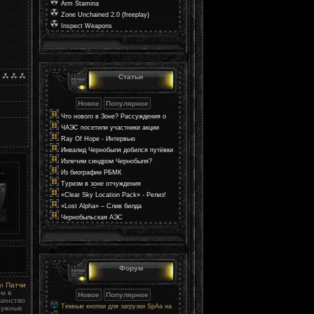
Arm Stamina
Zone Unchained 2.0 (freeplay)
Inspect Weapons
Статьи
Что нового в Зоне? Рассуждения о
мире в S.T.A.L.K.E.R. 2
ЧАЭС посетили участники акции
«Поезд Единения Украины»
Ray Of Hope - Интервью
Инвалид Чернобыля добился путёвки
через прокуратуру
Излечим синдром Чернобыля?
..
Из биографии РБМК
Туризм в зоне отчуждения
Чернобыльской АЭС
«Clear Sky Location Pack» - Релиз!
«Lost Alpha» – Слив билда
Чернобыльская АЭС
Форум
ии
Патчи
м в
шинство
Темные кнопки для загрузки SpAa на
нужные
uCoz