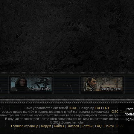
Сайт управляется системой
uCoz
| Design by
EXELENT
Этот
торское право на игру и использованные в ней материалы принадлежат
GSC Game Wor
поль
министрация сайта не несёт ответственности за содержащиеся файлы на данном порта
В случае полного, или частичного копирования ссылка на источник обязательна!
Поли
© 2012 Zona-chernobyl
Главная страница
|
Форум
|
Файлы
|
Галерея
|
Статьи
|
FAQ
|
Найти
|
RSS