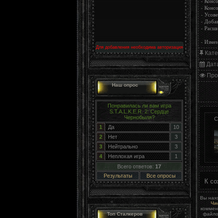
- Конс
- Конс
- Усов
- Доба
- Расш
- Изме
Для добавления необходима авторизация
Кате
Дат
Про
Наш опрос
Понравилась ли вам игра
S.T.A.L.K.E.R. 2: Сердце
Чернобыля?
С
1
Да
10
2
Нет
3
3
Нейтрально
3
4
Неплохая игра
1
Всего ответов:
17
Результаты
Все опросы
К со
Вы нах
Чи
коммен
файло
Топ Сталкеров