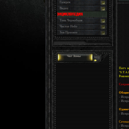
Галерея
Видео
Тень Чернобыля
Чистое Небо
Зов Припяти
Чат Зоны
Патч в
"S.T.A.
Рекоме
Сохране
Общие
- Испр
- Испр
Одиноч
- Испр
Сетевая
- Испр