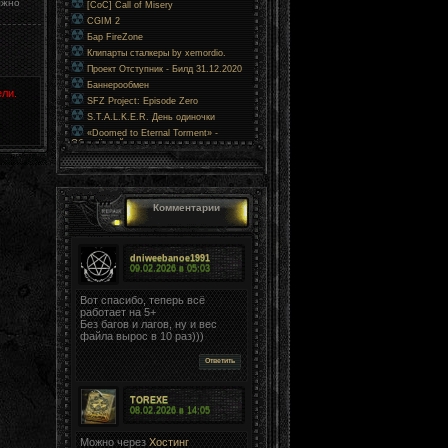
лжно
[CoC] Call of Misery
CGIM 2
Бар FireZone
Клипарты сталкеры by xemordio.
Проект Отступник - Билд 31.12.2020
Баннерообмен
ли.
SFZ Project: Episode Zero
S.T.A.L.K.E.R. День одиночки
«Doomed to Eternal Torment» -
Обречённый на вечные муки
Комментарии
dniweebanoe1991
09.02.2026 в
05:03
Вот спасибо, теперь всё
работает на 5+
Без багов и лагов, ну и вес
файла вырос в 10 раз)))
Ответить
TOREXE
08.02.2026 в
14:05
Можно через
Хостинг