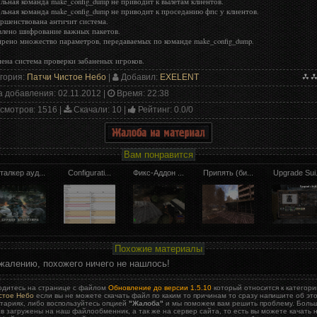
ольная команда make_config_dump не приводит к вылетам клиентов.
ольная команда make_config_dump не приводит к проседанию фпс у клиентов.
ершенствована античит система.
влено шифрование важных пакетов.
ирено множество параметров, передаваемых по команде make_config_dump.
нена система проверки забаненых игроков.
гория
:
Патчи Чистое Небо
|
Добавил
:
EXELENT
а добавления
: 02.11.2012 |
Время
: 22:38
смотров
: 1516 |
Скачали
: 10 |
Рейтинг
:
0.0
/
0
Вам понравится
талкер ауд...
Configurati...
Фикс-Аддон ...
Припять (би...
Upgrade Sui.
Похожие материалы
жалению, похожего ничего не нашлось!
одитесь на странице с файлом
Обновление до версии 1.5.10
который относится к категор
стое Небо
если вы не можете скачать файл по каким то причинам то сразу напишите об это
тариях, либо воспользуйтесь опцией
"Жалоба"
и мы поможем вам решить проблему. Боль
в загружены на наш файлообменник, а так же на сервер сайта, то есть вы можете качать 