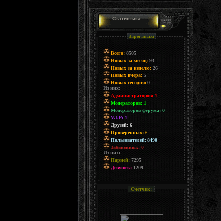
Статистика
Зареганых:
Всего:
8505
Новых за месяц:
93
Новых за неделю:
26
Новых вчера:
5
Новых сегодня:
0
Из них:
Администраторов: 1
Модераторов: 1
Модераторов форума: 0
V.I.P: 1
Друзей: 6
Проверенных: 6
Пользователей: 8490
Забаненных: 0
Из них:
Парней:
7295
Девушек:
1209
Счетчик: