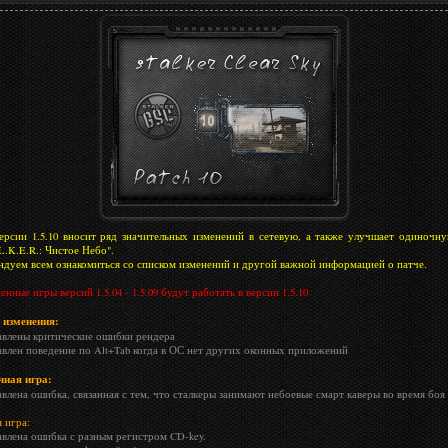
ерсии 1.5.10 вносит ряд значительных изменений в сетевую, а также улучшает одиночн
L.K.E.R.: Чистое Небо".
ндуем всем ознакомиться со списком изменений и другой важной информацией о патче.
нные игры версий 1.5.04 - 1.5.09 будут работать в версии 1.5.10
 изменения:
авлены критические ошибки рендера
авлен поведение по Alt+Tab когда в ОС нет других оконных приложений
ная игра:
авлена ошибка, связанная с тем, что сталкеры занимают небоевые смарт каверы во время боя
 игра:
авлена ошибка с разным регистром CD-key.