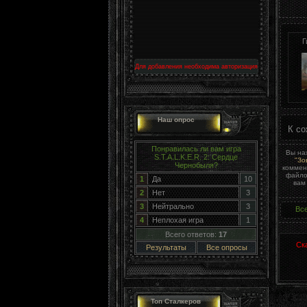
Г
Для добавления необходима авторизация
Наш опрос
К со
Понравилась ли вам игра
Вы на
S.T.A.L.K.E.R. 2: Сердце
"Зо
Чернобыля?
коммен
файло
1
Да
10
вам
2
Нет
3
3
Нейтрально
3
Вс
4
Неплохая игра
1
Всего ответов:
17
Ск
Результаты
Все опросы
Топ Сталкеров