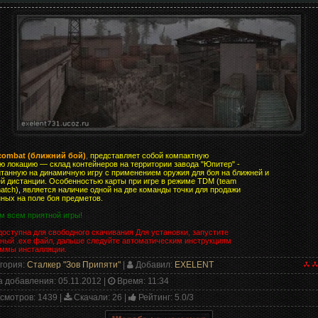
 combat (ближний бой)
,
представляет собой компактную
ю локацию — склад контейнеров на территории завода "Юпитер" -
танную на динамичную игру с применением оружия для боя на ближней и
й дистанции. Особенностью карты при игре в режиме TDM (team
atch), является наличие одной на две команды точки для продажи
ных на поле боя предметов.
 всем приятной игры!
доступна для свободного скачивания Для установки, запустите
ный .exe файл, дальше следуйте автоматическим инструкциям
аммы инсталляции.
гория
:
Сталкер "Зов Припяти"
|
Добавил
:
EXELENT
а добавления
: 05.11.2012 |
Время
: 11:34
смотров
: 1439 |
Скачали
: 26 |
Рейтинг
:
5.0
/
3