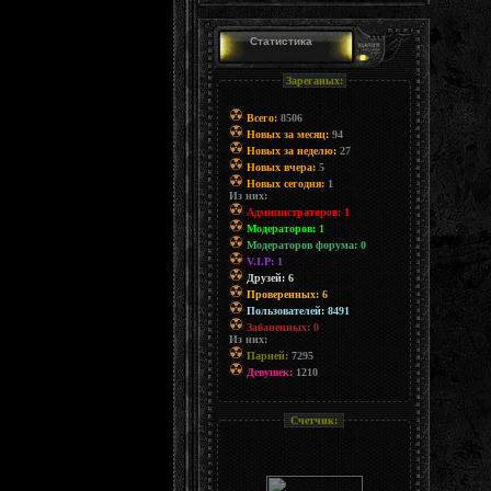
Статистика
Зареганых:
Всего:
8506
Новых за месяц:
94
Новых за неделю:
27
Новых вчера:
5
Новых сегодня:
1
Из них:
Администраторов: 1
Модераторов: 1
Модераторов форума: 0
V.I.P: 1
Друзей: 6
Проверенных: 6
Пользователей: 8491
Забаненных: 0
Из них:
Парней:
7295
Девушек:
1210
Счетчик: