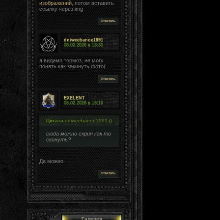
изображений
, потом вставить
ссылку через img
Ответить
dniweebanoe1991
08.02.2026 в
13:30
я видимо тормоз, не могу
понять как закинуть фото(
Ответить
EXELENT
08.02.2026 в
13:19
Цитата
dniweebanoe1991
(
)
сюда можно скрин как то
скинуть?
Да можно.
Ответить
Галерея