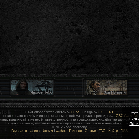
Сайт управляется системой
uCoz
| Design by
EXELENT
Этот
торское право на игру и использованные в ней материалы принадлежат
GSC Game Wor
поль
министрация сайта не несёт ответственности за содержащиеся файлы на данном порта
В случае полного, или частичного копирования ссылка на источник обязательна!
Поли
© 2012 Zona-chernobyl
Главная страница
|
Форум
|
Файлы
|
Галерея
|
Статьи
|
FAQ
|
Найти
|
RSS