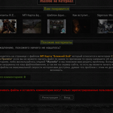
Вам понравится
иганты R.E...
МП Карта &q...
Шаблон &quo...
Как вступит...
Sigerous Mo.
Похожие материалы
жалению, похожего ничего не нашлось!
ходитесь на странице с файлом
МП Карта "Ближний Бой"
который относится к категории
С
в Припяти"
если вы не можете скачать файл по каким то причинам то сразу напишите об эт
тариях, либо воспользуйтесь опцией
"Жалоба"
и мы поможем вам решить проблему. Боль
в загружены на наш файлообменник, а так же на сервер сайта, то есть вы можете качать 
 файлы на максимальной скорости которая вам доступна, думаю что проблем с этим не до
возникать.
его комментариев
:
0
ачивать файлы и оставлять комментарии могут только зарегистрированные пользовате