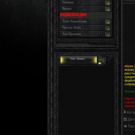
Галерея
Видео
Тень Чернобыля
Чистое Небо
Зов Припяти
Чат Зоны
close
игрову
рассчи
средне
deathm
собран
Желаем
Карта 
скачан
прогр
Кате
Дат
Про