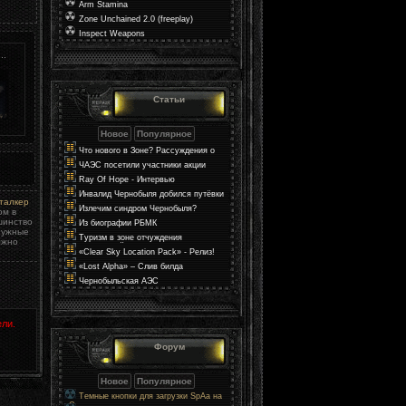
Arm Stamina
Zone Unchained 2.0 (freeplay)
Inspect Weapons
..
Статьи
Что нового в Зоне? Рассуждения о
мире в S.T.A.L.K.E.R. 2
ЧАЭС посетили участники акции
«Поезд Единения Украины»
Ray Of Hope - Интервью
Инвалид Чернобыля добился путёвки
талкер
через прокуратуру
Излечим синдром Чернобыля?
ом в
шинство
Из биографии РБМК
нужные
Туризм в зоне отчуждения
лжно
Чернобыльской АЭС
«Clear Sky Location Pack» - Релиз!
«Lost Alpha» – Слив билда
Чернобыльская АЭС
ли.
Форум
Темные кнопки для загрузки SpAa на
uCoz