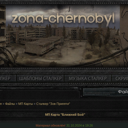
ая
»
Файлы
»
МП Карты
»
Сталкер "Зов Припяти"
МП Карта "Ближний Бой"
Материал обновлён!
31.10.2024 в
19:26