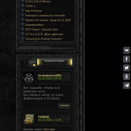
[CoC] Call of Misery
CGIM 2
Бар FireZone
Клипарты сталкеры by xemordio.
Проект Отступник - Билд 31.12.2020
Баннерообмен
SFZ Project: Episode Zero
S.T.A.L.K.E.R. День одиночки
«Doomed to Eternal Torment» -
Обречённый на вечные муки
Комментарии
dniweebanoe1991
09.02.2026 в
05:03
Вот спасибо, теперь всё
работает на 5+
Без багов и лагов, ну и вес
файла вырос в 10 раз)))
Ответить
TOREXE
08.02.2026 в
14:05
Можно через
Хостинг