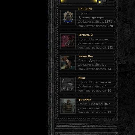
EXELENT
Группа:
Администраторы
Добавил файлов:
1373
Количество постов:
678
Угрюмый
Группа:
Проверенные
Добавил файлов:
0
Количество постов:
143
XemorDio
Группа:
Друзья
Добавил файлов:
0
Количество постов:
34
Niko
Группа:
Пользователи
Добавил файлов:
0
Количество постов:
30
StraNNik
Группа:
Проверенные
Добавил файлов:
0
Количество постов:
13