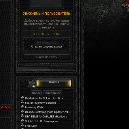
УВАЖАЕМЫЙ ПОЛЬЗОВАТЕЛЬ
Доброе время суток, мы рады
приветствовать вас на нашем
фан-сайте
CHERNOBYL-ZONE
Войти через uID
Старая форма входа
Файлы
HitMarkers for S.T.A.L.K.E.R. 2
Faster Inventory Scrolling
Inventory Walk
UE4SS-Bootstrap (Auto Updater) v1.1
INVISIBLE ANOMALIES (Hardcore
Mod)
S.T.A.L.K.E.R. Ликвидация
Free Look