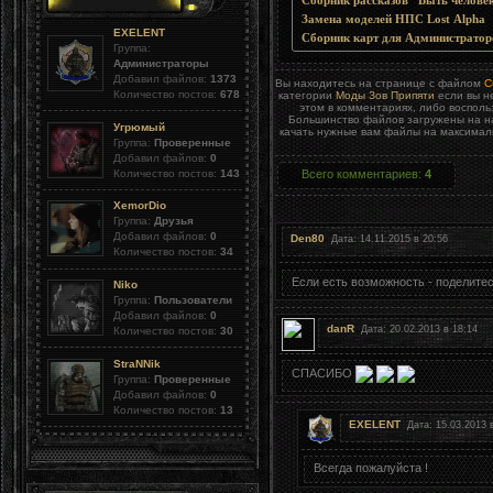
Сборник рассказов "Быть челове
Замена моделей НПС Lost Alpha
EXELENT
Сборник карт для Администраторо
Группа:
Администраторы
Добавил файлов:
1373
Вы находитесь на странице с файлом
С
Количество постов:
678
категории
Моды Зов Припяти
если вы н
этом в комментариях, либо воспол
Большинство файлов загружены на на
Угрюмый
качать нужные вам файлы на максималь
Группа:
Проверенные
Добавил файлов:
0
Количество постов:
143
Всего комментариев
:
4
XemorDio
Группа:
Друзья
Добавил файлов:
0
Den80
Дата: 14.11.2015 в 20:56
Количество постов:
34
Если есть возможность - поделите
Niko
Группа:
Пользователи
Добавил файлов:
0
danR
Дата: 20.02.2013 в 18:14
Количество постов:
30
StraNNik
СПАСИБО
Группа:
Проверенные
Добавил файлов:
0
Количество постов:
13
EXELENT
Дата: 15.03.2013 
Всегда пожалуйста !