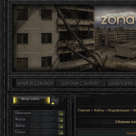
Меню сайта
Главная
»
Файлы
»
Модификации
»
М
Навигация
Форум
Сборник но
Файлы
Статьи
Матер