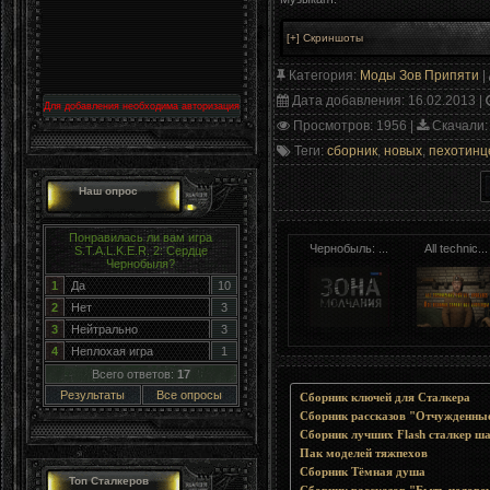
Категория
:
Моды Зов Припяти
|
Дата добавления
: 16.02.2013 |
Для добавления необходима авторизация
Просмотров
: 1956 |
Скачали
:
Теги
:
сборник
,
новых
,
пехотинц
Наш опрос
Понравилась ли вам игра
Чернобыль: ...
All technic...
S.T.A.L.K.E.R. 2: Сердце
Чернобыля?
1
Да
10
2
Нет
3
3
Нейтрально
3
4
Неплохая игра
1
Всего ответов:
17
Результаты
Все опросы
Сборник ключей для Сталкера
Сборник рассказов "Отчужденные
Сборник лучших Flash сталкер ша
Пак моделей тяжпехов
Сборник Тёмная душа
Топ Сталкеров