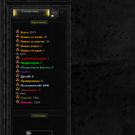
Статистика
Зареганых:
Всего:
8513
Новых за месяц:
99
Новых за неделю:
26
Новых вчера:
4
Новых сегодня:
3
Из них:
Администраторов: 1
Модераторов: 1
Модераторов форума: 0
V.I.P: 1
Друзей: 6
Проверенных: 6
Пользователей: 8498
Забаненных: 0
Из них:
Парней:
7302
Девушек:
1210
Счетчик: