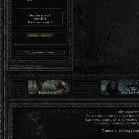
Онлайн всего:
1
Гостей:
1
Пользователей:
0
Сейчас онлайн:
Сайт управля
Авторское право на игру и исп
Администрация сайта не несёт о
В случае полного, или час
Главная страница
|
Фо