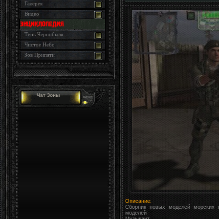
Галерея
Видео
Тень Чернобыля
Чистое Небо
Зов Припяти
Чат Зоны
Описание:
Сборник новых моделей морских п
моделей
Музыкант.