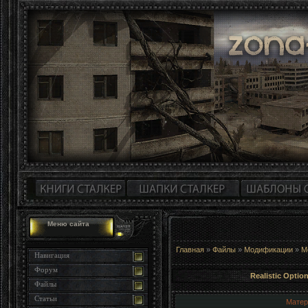
Меню сайта
Главная
»
Файлы
»
Модификации
»
М
Навигация
Форум
Realistic Opti
Файлы
Статьи
Матер