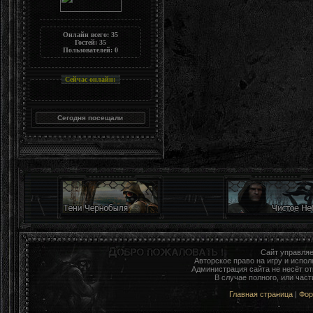
Онлайн всего:
35
Гостей:
35
Пользователей:
0
Сейчас онлайн:
Сайт управля
Авторское право на игру и исп
Администрация сайта не несёт о
В случае полного, или час
Главная страница
|
Фо