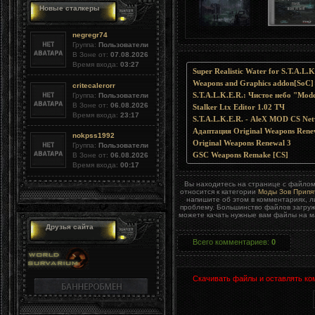
Новые сталкеры
negregr74
Группа:
Пользователи
В Зоне от:
07.08.2026
Время входа:
03:27
Super Realistic Water for S.T.A.L.
Weapons and Graphics addon[SoC]
critecalerorr
Группа:
Пользователи
В Зоне от:
06.08.2026
Stalker Ltx Editor 1.02 ТЧ
Время входа:
23:17
S.T.A.L.K.E.R. - AleX MOD CS Netw
Адаптация Original Weapons Renew
nokpss1992
Original Weapons Renewal 3
Группа:
Пользователи
GSC Weapons Remake [CS]
В Зоне от:
06.08.2026
Время входа:
00:17
Вы находитесь на странице с файло
относится к категории
Моды Зов Припя
напишите об этом в комментариях, 
проблему. Большинство файлов загруж
можете качать нужные вам файлы на ма
Друзья сайта
Всего комментариев
:
0
Скачивать файлы и оставлять ко