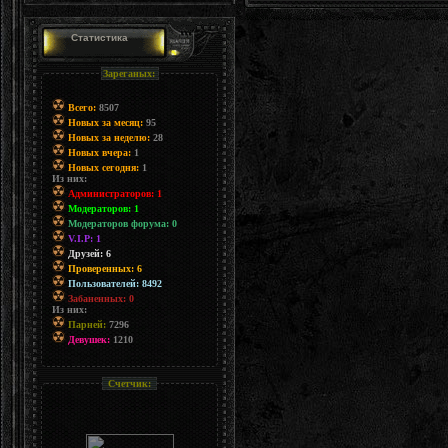
Статистика
Зареганых:
Всего:
8507
Новых за месяц:
95
Новых за неделю:
28
Новых вчера:
1
Новых сегодня:
1
Из них:
Администраторов: 1
Модераторов: 1
Модераторов форума: 0
V.I.P: 1
Друзей: 6
Проверенных: 6
Пользователей: 8492
Забаненных: 0
Из них:
Парней:
7296
Девушек:
1210
Счетчик: