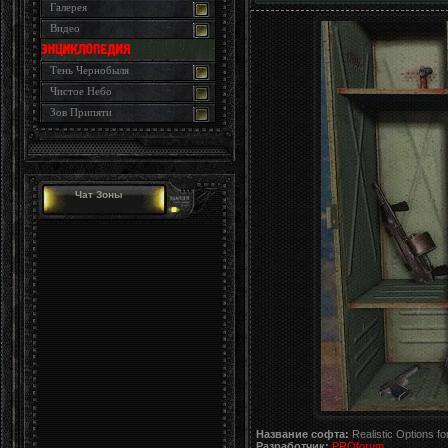
Галерея
Видео
Тень Чернобыля
Чистое Небо
Зов Припяти
Чат Зоны
Название софта:
Realistic Options 
Разработчик:
PROforum