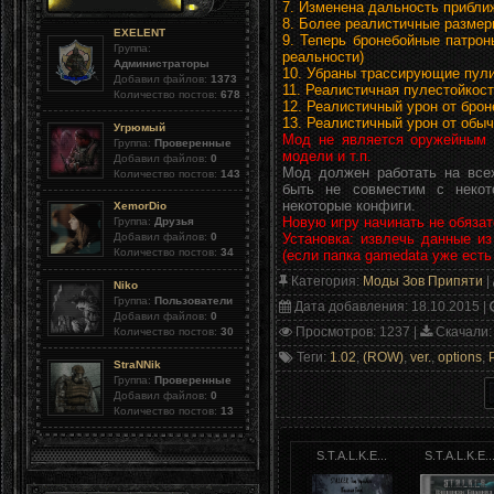
7. Изменена дальность прибли
8. Более реалистичные размер
EXELENT
9. Теперь бронебойные патрон
Группа:
реальности)
Администраторы
10. Убраны трассирующие пули 
Добавил файлов:
1373
11. Реалистичная пулестойкост
Количество постов:
678
12. Реалистичный урон от бро
13. Реалистичный урон от обы
Угрюмый
Мод не является оружейным п
Группа:
Проверенные
модели и т.п.
Добавил файлов:
0
Мод должен работать на всех
Количество постов:
143
быть не совместим с некот
некоторые конфиги.
XemorDio
Новую игру начинать не обязат
Группа:
Друзья
Установка: извлечь данные из
Добавил файлов:
0
Количество постов:
34
(если папка gamedata уже есть 
Категория
:
Моды Зов Припяти
|
Niko
Группа:
Пользователи
Дата добавления
: 18.10.2015 |
Добавил файлов:
0
Просмотров
: 1237 |
Скачали
:
Количество постов:
30
Теги
:
1.02
,
(ROW)
,
ver.
,
options
,
StraNNik
Группа:
Проверенные
Добавил файлов:
0
Количество постов:
13
S.T.A.L.K.E...
S.T.A.L.K.E..