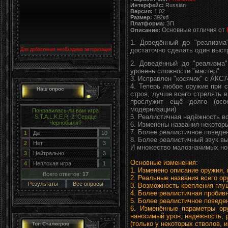
Интерфейс:
Russian
Версия:
1.02
Размер:
392кб
Платформа:
ЗП
Основные отличия от
Описание:
1. Доведённый до "реализма
достаточно сделать один выст
Для добавления необходима авторизация
2. Доведённый до "реализма"
уровень сложности "мастер"
3. Исправлен "косячок" с АКС7
4. Теперь любое оружие при 
Наш опрос
строя, лучше всего стрелять 
прослужит ещё долго (осо
модернизации)
Понравилась ли вам игра
5. Реалистичная надёжность в
S.T.A.L.K.E.R. 2: Сердце
Чернобыля?
6. Изменены названия некоторы
7. Более реалистичное поведе
1
Да
10
8. Более реалистичный звук в
2
Нет
3
И множество малозначимых нов
3
Нейтрально
3
Основные изменения:
4
Неплохая игра
1
1. Изменено описание оружия, 
Всего ответов:
17
2. Реальные названия всего ор
Результаты
Все опросы
3. Возможность крепления глуш
4. Более реалистичная пробив
5. Более реалистичное поведен
6. Изменённые параметры ору
наносимый урон, надёжность, 
(только у некоторых стволов, и
Топ Сталкеров