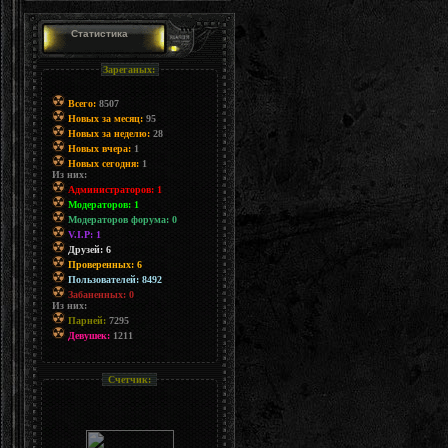
Статистика
Зареганых:
Всего:
8507
Новых за месяц:
95
Новых за неделю:
28
Новых вчера:
1
Новых сегодня:
1
Из них:
Администраторов: 1
Модераторов: 1
Модераторов форума: 0
V.I.P: 1
Друзей: 6
Проверенных: 6
Пользователей: 8492
Забаненных: 0
Из них:
Парней:
7295
Девушек:
1211
Счетчик: