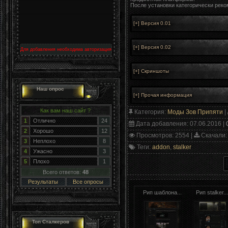
После установки категорически реко
Для добавления необходима авторизация
Наш опрос
Как вам наш сайт ?
Категория
:
Моды Зов Припяти
|
1
Отлично
24
Дата добавления
: 07.06.2016 |
2
Хорошо
12
Просмотров
: 2554 |
Скачали
:
3
Неплохо
8
Теги
:
addon
,
stalker
4
Ужасно
3
5
Плохо
1
Всего ответов:
48
Результаты
Все опросы
Рип шаблона...
Рип stalker..
Топ Сталкеров