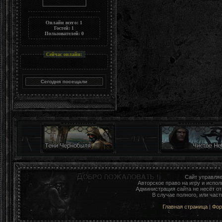
Онлайн всего:
1
Гостей:
1
Пользователей:
0
Сейчас онлайн:
Сайт управля
Авторское право на игру и исп
Администрация сайта не несёт о
В случае полного, или час
Главная страница
|
Фо