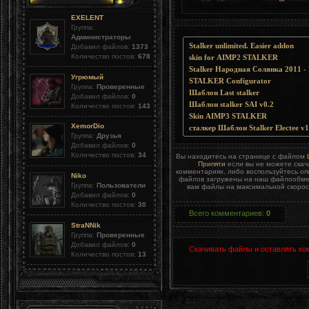
EXELENT
Группа:
Администраторы
Stalker unlimited. Easier addon
Добавил файлов:
1373
Количество постов:
678
skin for AIMP2 STALKER
Stalker Народная Солянка 2011 -
Угрюмый
STALKER Configurator
Группа:
Проверенные
Шаблон Last stalker
Добавил файлов:
0
Шаблон stalker SAI v0.2
Количество постов:
143
Skin AIMP3 STALKER
XemorDio
сталкер Шаблон Stalker Electee v1
Группа:
Друзья
Добавил файлов:
0
Количество постов:
34
Вы находитесь на странице с файлом
Припяти
если вы не можете скач
комментариях, либо воспользуйтесь о
Niko
файлов загружены на наш файлообменн
Группа:
Пользователи
вам файлы на максимальной скорост
Добавил файлов:
0
Количество постов:
30
Всего комментариев
:
0
StraNNik
Группа:
Проверенные
Добавил файлов:
0
Скачивать файлы и оставлять ко
Количество постов:
13