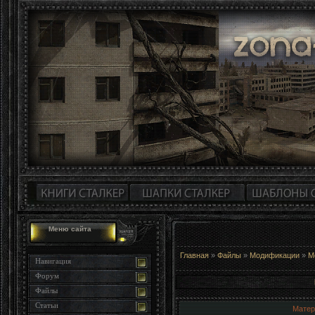
Меню сайта
Главная
»
Файлы
»
Модификации
»
М
Навигация
Форум
Файлы
Статьи
Матер