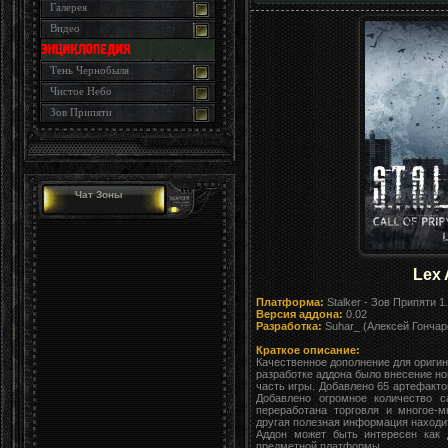
Галерея
Видео
Тень Чернобыля
Чистое Небо
Зов Припяти
Чат Зоны
Lex 
Платформа:
Stalker - Зов Припяти 1
Версия аддона:
0.02
Разработка:
Suhar_ (Алексей Гончар
Краткое описание:
Качественное дополнение для оригина
разработке аддона было внесение 
часть игры. Добавлено 65 артефакто
Добавлено огромное количество с
переработана торговля и многое-м
другая полезная информация находи
Аддон может быть интересен как д
предметной платформы.