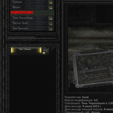
Галерея
Видео
Тень Чернобыля
Чистое Небо
Зов Припяти
Чат Зоны
Разработчик:
basil
Версия модификации:
4.0
Платформа:
Тень Чернобыля v. 1.0
Дата выхода:
9 июля 2013 г.
Дата выхода текущей версии:
8 янва
Официальный сайт:
Форум