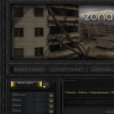
Меню сайта
Главная
»
Файлы
»
Модификации
»
М
Навигация
Форум
Файлы
Статьи
Матер