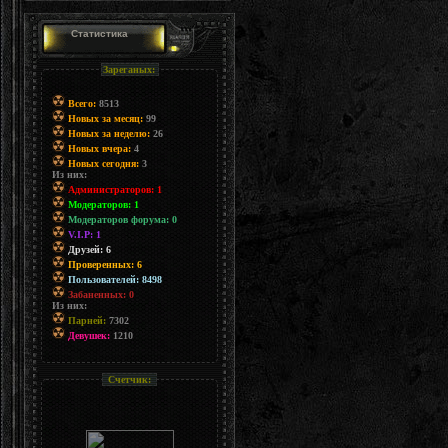
Статистика
Зареганых:
Всего:
8513
Новых за месяц:
99
Новых за неделю:
26
Новых вчера:
4
Новых сегодня:
3
Из них:
Администраторов: 1
Модераторов: 1
Модераторов форума: 0
V.I.P: 1
Друзей: 6
Проверенных: 6
Пользователей: 8498
Забаненных: 0
Из них:
Парней:
7302
Девушек:
1210
Счетчик: