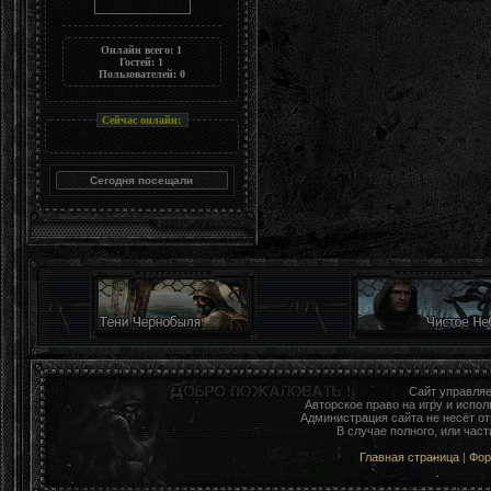
Онлайн всего:
1
Гостей:
1
Пользователей:
0
Сейчас онлайн:
Сайт управля
Авторское право на игру и исп
Администрация сайта не несёт о
В случае полного, или час
Главная страница
|
Фо