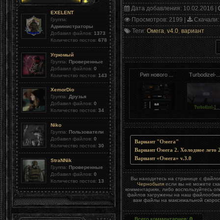
Дата добавления
: 10.02.2016 |
EXELENT
Просмотров
: 2199 |
Скачали
:
Группа:
Администраторы
Теги
:
Омега
,
v4.0
,
вариант
Добавил файлов:
1373
Количество постов:
678
Угрюмый
Группа:
Проверенные
Добавил файлов:
0
Рип нового ...
Turbodizel-..
Количество постов:
143
XemorDio
Группа:
Друзья
Добавил файлов:
0
Количество постов:
34
Niko
Группа:
Пользователи
Добавил файлов:
0
Вариант "Омега"
Количество постов:
30
Вариант Омега 2. Холодное лето 
Вариант «Омега» v.3.0
StraNNik
Группа:
Проверенные
Добавил файлов:
0
Вы находитесь на странице с файл
Количество постов:
13
Чернобыля
если вы не можете ска
комментариях, либо воспользуйтесь о
файлов загружены на наш файлообменн
вам файлы на максимальной скорост
Всего комментариев
:
0