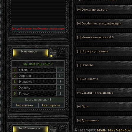
Для добавления необходима авторизация
Наш опрос
Как вам наш сайт ?
1
Отлично
24
2
Хорошо
12
3
Неплохо
8
4
Ужасно
3
5
Плохо
1
Всего ответов:
48
Результаты
Все опросы
Топ Сталкеров
Категория
:
Моды Тень Чернобы