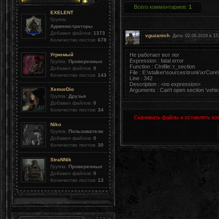
Всего комментариев
:
1
EXELENT
Группа:
Администраторы
Добавил файлов:
1373
vguzanich
Дата: 02.06.2018 в 15
Количество постов:
678
Не работает вот лог
Угрюмый
Expression : fatal error
Группа:
Проверенные
Function : CInifile::r_section
Добавил файлов:
0
File : E:\stalker\sources\trunk\xrCore
Количество постов:
143
Line : 342
Description : <no expression>
XemorDio
Arguments : Can't open section 'vehic
Группа:
Друзья
Добавил файлов:
0
Количество постов:
34
Скачивать файлы и оставлять ко
Niko
Группа:
Пользователи
Добавил файлов:
0
Количество постов:
30
StraNNik
Группа:
Проверенные
Добавил файлов:
0
Количество постов:
13