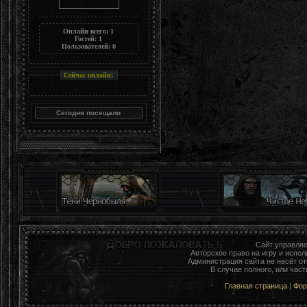
Онлайн всего:
1
Гостей:
1
Пользователей:
0
Сейчас онлайн:
Сайт управля
Авторское право на игру и исп
Администрация сайта не несёт о
В случае полного, или час
Главная страница
|
Фо