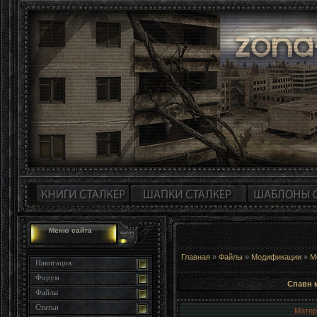
Меню сайта
Главная
»
Файлы
»
Модификации
»
М
Навигация
Форум
Спавн 
Файлы
Статьи
Матер