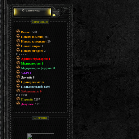
Статистика
Зареганых:
Всего:
8508
Новых за месяц:
95
Новых за неделю:
29
Новых вчера:
1
Новых сегодня:
2
Из них:
Администраторов: 1
Модераторов: 1
Модераторов форума: 0
V.I.P: 1
Друзей: 6
Проверенных: 6
Пользователей: 8493
Забаненных: 0
Из них:
Парней:
7297
Девушек:
1210
Счетчик: