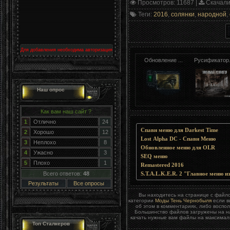
Просмотров
: 11687 |
Скачал
Теги
:
2016
,
солянки
,
народной
,
Для добавления необходима авторизация
Обновление ...
Русификатор.
Наш опрос
Как вам наш сайт ?
1
Отлично
24
Спавн меню для Darkest Time
2
Хорошо
12
Lost Alpha DC - Спавн Меню
3
Неплохо
8
Обновленное меню для OLR
4
Ужасно
3
SEQ меню
5
Плохо
1
Remastered 2016
Всего ответов:
48
S.T.A.L.K.E.R. 2 "Главное меню и
Результаты
Все опросы
Вы находитесь на странице с фай
категории
Моды Тень Чернобыля
если в
об этом в комментариях, либо воспо
Большинство файлов загружены на на
качать нужные вам файлы на максималь
Топ Сталкеров