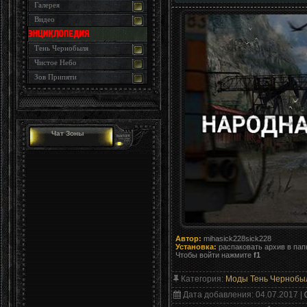
Галерея
Видео
Тень Чернобыля
Чистое Небо
Зов Припяти
Чат Зоны
Автор:
mihasick228sick228
Установка:
распаковать архив в пап
Чтобы войти нажмите
f1
Категория
:
Моды Тень Чернобы
Дата добавления
: 04.07.2017 |