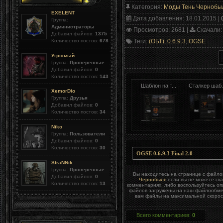
Категория
:
Моды Тень Чернобы
EXELENT
Дата добавления
: 18.01.2015 |
Группа:
Администраторы
Просмотров
: 2681 |
Скачали
:
Добавил файлов:
1375
Теги
:
(ОБТ)
,
0.6.9.3
,
OGSE
Количество постов:
678
Угрюмый
Группа:
Проверенные
Добавил файлов:
0
Количество постов:
143
Шаблон на т...
Сталкер шаб.
XemorDio
Группа:
Друзья
Добавил файлов:
0
Количество постов:
34
Niko
Группа:
Пользователи
Добавил файлов:
0
Количество постов:
30
OGSE 0.6.9.3 Final 2.0
StraNNik
Группа:
Проверенные
Вы находитесь на странице с файл
Добавил файлов:
0
Чернобыля
если вы не можете ска
Количество постов:
13
комментариях, либо воспользуйтесь о
файлов загружены на наш файлообменн
вам файлы на максимальной скорост
Всего комментариев
:
0