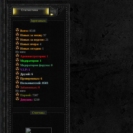
Статистика
Зареганых:
Всего:
8518
Новых за месяц:
97
Новых за неделю:
21
Новых вчера:
4
Новых сегодня:
1
Из них:
Администраторов: 1
Модераторов: 1
Модераторов форума: 0
V.I.P: 1
Друзей: 6
Проверенных: 6
Пользователей: 8503
Забаненных: 0
Из них:
Парней:
7307
Девушек:
1210
Счетчик: