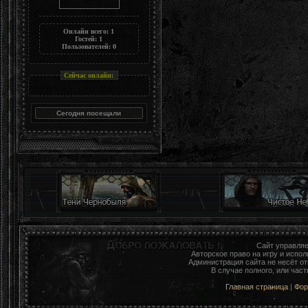
Онлайн всего:
1
Гостей:
1
Пользователей:
0
Сейчас онлайн:
Сайт управля
Авторское право на игру и исп
Администрация сайта не несёт о
В случае полного, или час
Главная страница
|
Фо