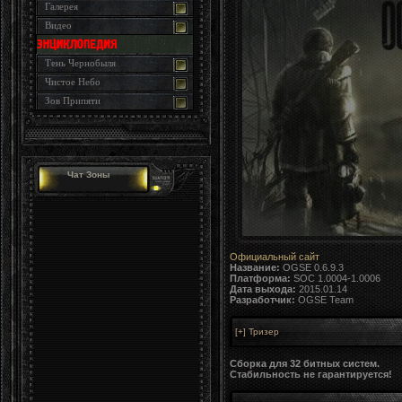
Галерея
Видео
Тень Чернобыля
Чистое Небо
Зов Припяти
Чат Зоны
Официальный сайт
Название:
OGSE 0.6.9.3
Платформа:
SOC 1.0004-1.0006
Дата выхода:
2015.01.14
Разработчик:
OGSE Team
Сборка для 32 битных систем.
Стабильность не гарантируется!