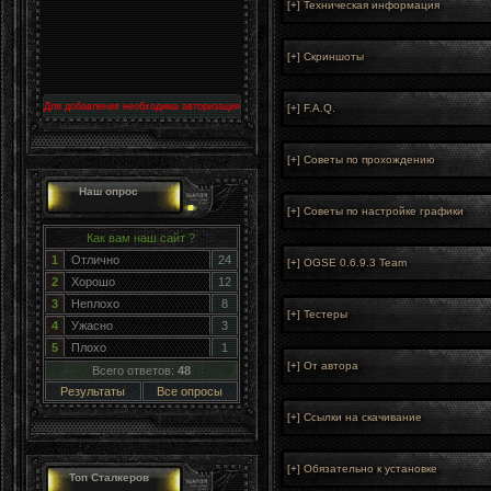
Для добавления необходима авторизация
Наш опрос
Как вам наш сайт ?
1
Отлично
24
2
Хорошо
12
3
Неплохо
8
4
Ужасно
3
5
Плохо
1
Всего ответов:
48
Результаты
Все опросы
Топ Сталкеров