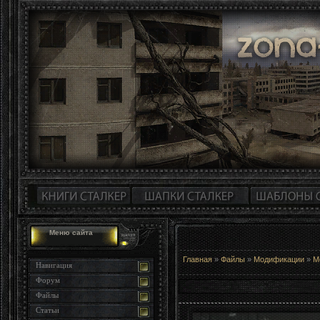
Меню сайта
Главная
»
Файлы
»
Модификации
»
М
Навигация
Форум
Файлы
Статьи