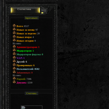
Статистика
Зареганых:
Всего:
8517
Новых за месяц:
97
Новых за неделю:
20
Новых вчера:
4
Новых сегодня:
0
Из них:
Администраторов: 1
Модераторов: 1
Модераторов форума: 0
V.I.P: 1
Друзей: 6
Проверенных: 6
Пользователей: 8502
Забаненных: 0
Из них:
Парней:
7306
Девушек:
1210
Счетчик: