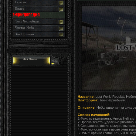
Галерея
Видео
Тень Чернобыля
Чистое Небо
Зов Припяти
Чат Зоны
Название:
Lost World Requital: Небо
Платформа:
Тени Чернобыля
Описание:
Небольшая кучка фиксов
Список изменений:
1.Фикс псевдогиганта. Автор Hellrats
2.Правка текста (удаление упоминани
3.Сохранение после каждого выполнен
4.Фикс полосок при вызове окна торг
5.LWR "Горячие клавиши" (SHOC Keyl