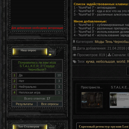
Список задействованных клавиш:
1 - 'NumPad 7' - антирадарин
2 - 'NumPad 8' - еда и все что на это 
3 - 'NumPad 9' - различные алкоголь
Мною добавленные:
1 - 'NumPad 1' - сублимированные па
Для добавления необходима авторизация
2 - 'NumPad 2' - различные препараты
3 - 'NumPad 3' - использования дози
4 - 'NumPad 4' - использование заряд
Категория
:
Моды Тень Чернобы
Дата добавления
: 21.04.2016 |
Наш опрос
Просмотров
: 819 |
Скачали
: 
Теги
:
кучка
,
небольшая
,
world
,
R
Понравилась ли вам игра
S.T.A.L.K.E.R. 2: Сердце
Чернобыля?
1
Да
10
2
Нет
3
3
Нейтрально
3
Пространств...
S.T.A.L.K.E..
4
Неплохая игра
1
Всего ответов:
17
Результаты
Все опросы
Скромный ретекстур оружия Lost 
Топ Сталкеров