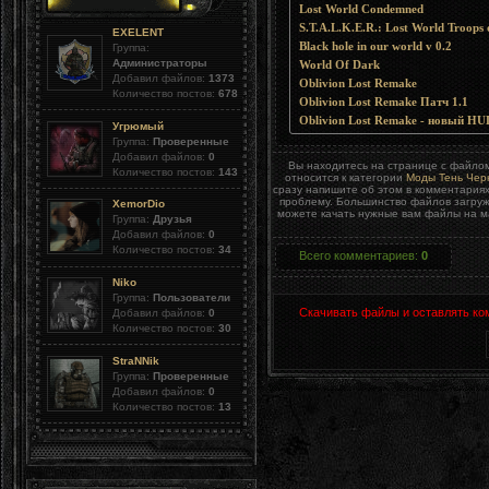
Lost World Condemned
S.T.A.L.K.E.R.: Lost World Troops 
EXELENT
Black hole in our world v 0.2
Группа:
Администраторы
World Of Dark
Добавил файлов:
1373
Oblivion Lost Remake
Количество постов:
678
Oblivion Lost Remake Патч 1.1
Oblivion Lost Remake - новый HU
Угрюмый
Группа:
Проверенные
Добавил файлов:
0
Вы находитесь на странице с файл
Количество постов:
143
относится к категории
Моды Тень Чер
сразу напишите об этом в комментария
проблему. Большинство файлов загруж
XemorDio
можете качать нужные вам файлы на ма
Группа:
Друзья
Добавил файлов:
0
Количество постов:
34
Всего комментариев
:
0
Niko
Группа:
Пользователи
Скачивать файлы и оставлять ко
Добавил файлов:
0
Количество постов:
30
StraNNik
Группа:
Проверенные
Добавил файлов:
0
Количество постов:
13