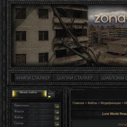
Меню сайта
Главная
»
Файлы
»
Модификации
»
М
Навигация
Форум
Lost World Req
Файлы
Статьи
Матер