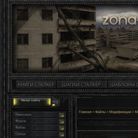
Меню сайта
Главная
»
Файлы
»
Модификации
»
М
Навигация
Форум
Файлы
Статьи