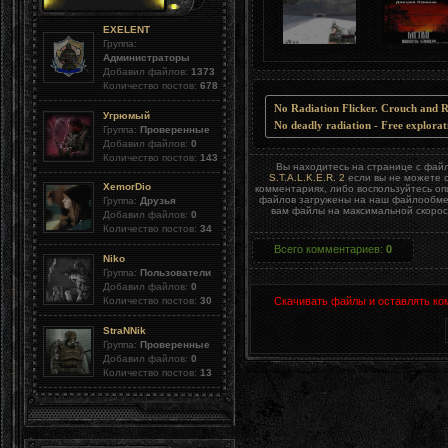
EXELENT
Группа:
Администраторы
Добавил файлов:
1373
Количество постов:
678
No Radiation Flicker. Crouch and R
Угрюмый
No deadly radiation - Free explorat
Группа:
Проверенные
Добавил файлов:
0
Количество постов:
143
Вы находитесь на странице с фа
S.T.A.L.K.E.R. 2
если вы не можете с
XemorDio
комментариях, либо воспользуйтесь о
файлов загружены на наш файлообменн
Группа:
Друзья
вам файлы на максимальной скорост
Добавил файлов:
0
Количество постов:
34
Всего комментариев
:
0
Niko
Группа:
Пользователи
Добавил файлов:
0
Количество постов:
30
Скачивать файлы и оставлять ко
StraNNik
Группа:
Проверенные
Добавил файлов:
0
Количество постов:
13