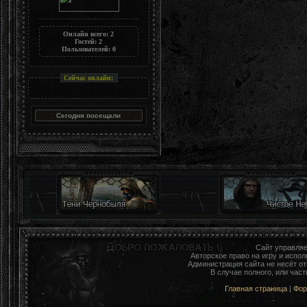
Онлайн всего:
2
Гостей:
2
Пользователей:
0
Сейчас онлайн:
Сайт управля
Авторское право на игру и исп
Администрация сайта не несёт о
В случае полного, или час
Главная страница
|
Фо