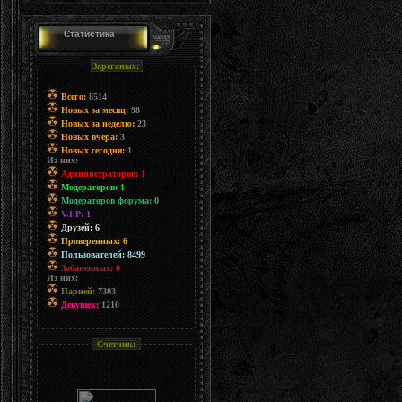
Статистика
Зареганых:
Всего:
8514
Новых за месяц:
98
Новых за неделю:
23
Новых вчера:
3
Новых сегодня:
1
Из них:
Администраторов: 1
Модераторов: 1
Модераторов форума: 0
V.I.P: 1
Друзей: 6
Проверенных: 6
Пользователей: 8499
Забаненных: 0
Из них:
Парней:
7303
Девушек:
1210
Счетчик: