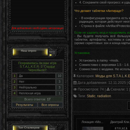
4. Сохраните свой прогресс и уда
Что делают таблетки «Антирад»?
- В конфигурации предмета есть 
радиации, которая действует неог
- Строка в файле «ArtifactProtecti
Для добавления необходима авторизация
Если не удалить мод и продолжить и
- Вы будете получать всё большу
таблетки, артефакты, костюмы и са
(кроме скриптовых зон и конца карты
Наш опрос
Установка:
Установить в папку ~mods.
Понравилась ли вам игра
Совместимо с версиями 1.5 - 1.6.
S.T.A.L.K.E.R. 2: Сердце
Совместимо с модами. Не использ
Чернобыля?
Категория
:
Моды для S.T.A.L.K.E
1
Да
10
2
Нет
3
Дата добавления
: 12.11.2025 |
3
Нейтрально
3
Просмотров
: 74 |
Скачали
: 1 
4
Неплохая игра
1
Теги
:
Static
,
radiation
Всего ответов:
17
Результаты
Все опросы
Локация «Мо...
Дмитрий Кли.
Топ Сталкеров