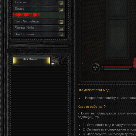
Галерея
Видео
Тень Чернобыля
Чистое Небо
Зов Припяти
Чат Зоны
Что делает этот мод:
- Исправляет ошибку с накоплени
Как это работает?
- Если вы обнаружили спонтанное
радиации), то...
1. Установите мод и загрузите со
2. Снимите всё снаряжение и исп
3. Используйте «Антирад» до тех 