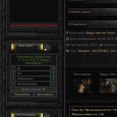
Для добавления необходима авторизация
Категория
:
Моды Чистое Небо
|
Дата добавления
: 06.08.2015 |
Просмотров
: 2818 |
Скачали
:
Наш опрос
Теги
:
Weapon
,
VALER4IKA
,
(ver.
Понравилась ли вам игра
S.T.A.L.K.E.R. 2: Сердце
Чернобыля?
1
Да
10
2
Нет
3
Патч версии...
Кордон (бил..
3
Нейтрально
3
4
Неплохая игра
1
Всего ответов:
17
Результаты
Все опросы
Clear sky: Время перемен (ver. 1.
Мёртвая война (ver. 1.0)
Топ Сталкеров