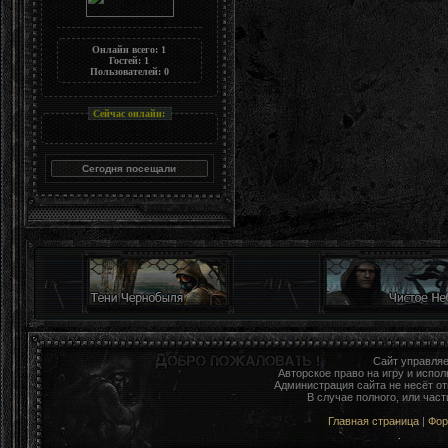
Онлайн всего:
1
Гостей:
1
Пользователей:
0
Сейчас онлайн:
Сайт управля
Авторское право на игру и исп
Администрация сайта не несёт о
В случае полного, или час
Главная страница
|
Фо