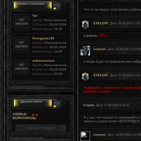
Новые сталкеры
Что-то не видно чтоб велись работ
Vat
Группа:
Пользователи
EXELENT
Дата: 29.03.2017 в 16:
В Зоне от:
08.08.2026
Время входа:
14:45
Lizarum,
КТТС
Overgame130
Группа:
Пользователи
В Зоне от:
08.08.2026
Lizarum
Дата: 29.03.2017 в 01:4
Время входа:
14:08
erikssuvorovs
и когда будет исправлена или най
Группа:
Пользователи
В Зоне от:
08.08.2026
Время входа:
05:38
EXELENT
Дата: 27.05.2016 в 14:
Наберитесь терпения ! Ссылка на ф
рабочая ссылка !
Друзья сайта
Старик
Дата: 27.05.2016 в 00:13
Я у вас чел новый но необижайте С
прикол ссылка битая НЕПОРЯДОК !!!!!!!!
Lizarum
Дата: 04.05.2016 в 12:5