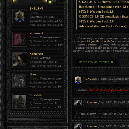
Reach mod + Slenderman (ver. 1.0)
EXELENT
STCoP Weapon Pack 2.8
Группа:
OGSM CS 1.8 CE compilation fixes
Администраторы
Добавил файлов:
1373
STCoP Weapon Pack 2.9
Количество постов:
678
Advanced Weapon Pack (RePack)
Угрюмый
Группа:
Проверенные
Вы находитесь на странице с фай
Добавил файлов:
0
категории
Моды Чистое Небо
если вы н
этом в комментариях, либо воспол
Количество постов:
143
Большинство файлов загружены на на
качать нужные вам файлы на максималь
XemorDio
Группа:
Друзья
Всего комментариев
:
8
Добавил файлов:
0
Количество постов:
34
Niko
Группа:
Пользователи
EXELENT
Дата: 12.01.2018 в 18:
Добавил файлов:
0
Количество постов:
30
Lizarum,
повторяю еще раз именно 
StraNNik
Группа:
Проверенные
Lizarum
Дата: 10.01.2018 в 02:1
Добавил файлов:
0
Количество постов:
13
По прежнему нет ссылки на данны
Lizarum
Дата: 10.01.2018 в 02:1