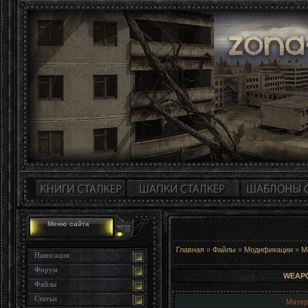
Меню сайта
Главная
»
Файлы
»
Модификации
»
М
Навигация
Форум
WEAPO
Файлы
Статьи
Матер