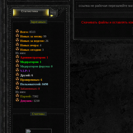
ссылка не рабочая перезалейте ма
Статистика
Зареганых:
Скачивать файлы и оставлять ко
Всего:
8513
Новых за месяц:
99
Новых за неделю:
26
Новых вчера:
4
Новых сегодня:
3
Из них:
Администраторов: 1
Модераторов: 1
Модераторов форума: 0
V.I.P: 1
Друзей: 6
Проверенных: 6
Пользователей: 8498
Забаненных: 0
Из них:
Парней:
7302
Девушек:
1210
Счетчик: