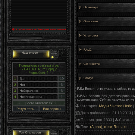
Для добавления необходима авторизация
Наш опрос
Понравилась ли вам игра
S.T.A.L.K.E.R. 2: Сердце
Чернобыля?
1
Да
10
2
Нет
3
P.S.:
Если что-то указать забыл, то 
3
Нейтрально
3
P.P.S.:
Версия без детализированны
4
Неплохая игра
1
комментарии. Сейчас на руках их нет
Всего ответов:
17
Категория
:
Моды Чистое Небо
|
Результаты
Все опросы
Дата добавления
: 31.10.2013 |
Просмотров
: 1833 |
Скачали
:
Теги
:
(Alpha)
,
clear
,
Remake
Топ Сталкеров