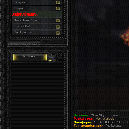
Галерея
Видео
Тень Чернобыля
Чистое Небо
Зов Припяти
Чат Зоны
Название:
Clear Sky - Remake
Разработчик:
Max Warlock
Платформа:
S.T.A.L.K.E.R. - Clear Sk
Тип модификации:
Глобальная