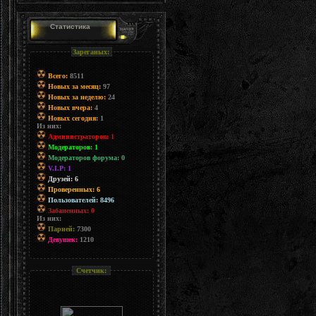
Статистика
Зареганых:
Всего:
8511
Новых за месяц:
97
Новых за неделю:
24
Новых вчера:
4
Новых сегодня:
1
Из них:
Администраторов: 1
Модераторов: 1
Модераторов форума: 0
V.I.P: 1
Друзей: 6
Проверенных: 6
Пользователей: 8496
Забаненных: 0
Из них:
Парней:
7300
Девушек:
1210
Счетчик: