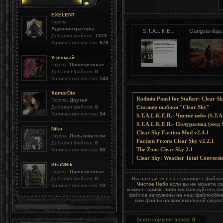
EXELENT
Группа:
Администраторы
S.T.A.L.K.E...
Gangsta-&qu.
Добавил файлов:
1373
Количество постов:
678
Угрюмый
Группа:
Проверенные
Добавил файлов:
0
Количество постов:
143
XemorDio
Radmin Panel for Stalker: Clear Sk
Группа:
Друзья
Добавил файлов:
0
Сталкер шаблон "Clear Sky"
Количество постов:
34
S.T.A.L.K.E.R.: Чистое небо (S.T.A
S.T.A.L.K.E.R.- Полураспад (мод S
Niko
Clear Sky Faction Mod v2.4.1
Группа:
Пользователи
Faction Fronts Clear Sky v2.2.1
Добавил файлов:
0
The Zone Clear Sky 2.1
Количество постов:
30
Clear Sky: Weather Total Convers
StraNNik
Группа:
Проверенные
Добавил файлов:
0
Вы находитесь на странице с файл
Чистое Небо
если вы не можете ск
Количество постов:
13
комментариях, либо воспользуйтесь о
файлов загружены на наш файлообменн
вам файлы на максимальной скорост
Всего комментариев
:
0