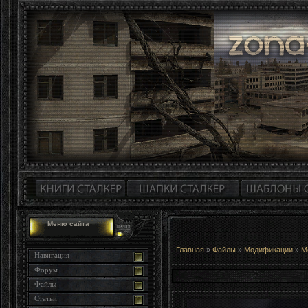
Меню сайта
Главная
»
Файлы
»
Модификации
»
М
Навигация
Форум
Файлы
Статьи